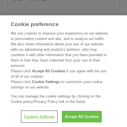
Cookie preference
We use cookies to improve your experience on our website,
to personalise content and ads, and to analyse our traffic.
We also share information about your use of our website
No.62 特集：運動は豊かな人生を切り
with our advertising and analytics partners, who may
拓く
combine it with other information that you have provided to
them or that they have collected from your use of their
services.
Please click
Accept All Cookies
if you agree with the use
of all of our cookies.
Please click
Cookie Settings
to customize your cookie
settings on our website.
You can manage the cookie settings by clicking on the
Cookie policy/Privacy Policy link in the footer.
Cookies Settings
Accept All Cookies