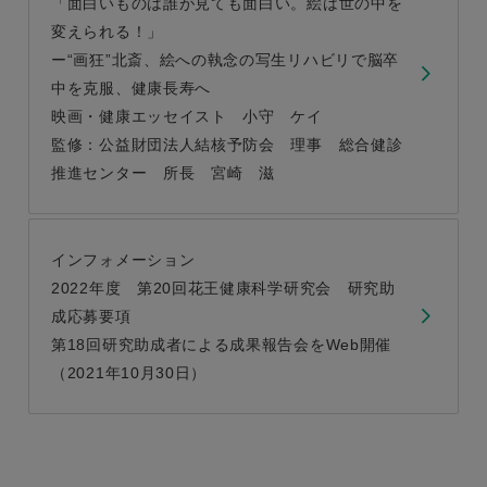
「面白いものは誰が見ても面白い。絵は世の中を
変えられる！」
ー“画狂”北斎、絵への執念の写生リハビリで脳卒
中を克服、健康長寿へ
映画・健康エッセイスト 小守 ケイ
監修：公益財団法人結核予防会 理事 総合健診
推進センター 所長 宮崎 滋
インフォメーション
2022年度 第20回花王健康科学研究会 研究助
成応募要項
第18回研究助成者による成果報告会をWeb開催
（2021年10月30日）