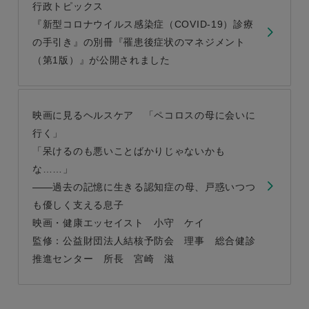
行政トピックス
『新型コロナウイルス感染症（COVID-19）診療
の手引き』の別冊『罹患後症状のマネジメント
（第1版）』が公開されました
映画に見るヘルスケア 「ペコロスの母に会いに
行く」
「呆けるのも悪いことばかりじゃないかも
な……」
過去の記憶に生きる認知症の母、戸惑いつつ
も優しく支える息子
映画・健康エッセイスト 小守 ケイ
監修：公益財団法人結核予防会 理事 総合健診
推進センター 所長 宮崎 滋