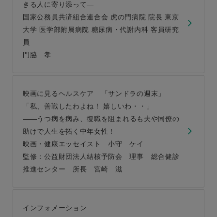
きる人に寄り添って―
国家公務員共済組合連合会 虎の門病院 院長 東京
大学 医学部附属病院 糖尿病・代謝内科 客員研究
員
門脇 孝
映画に見るヘルスケア 「サンドラの週末」
「私、善戦したわよね！ 嬉しいわ・・」
うつ病を病み、復職を阻まれるも夫や同僚の
助けで人生を拓く中年女性！
映画・健康エッセイスト 小守 ケイ
監修：公益財団法人結核予防会 理事 総合健診
推進センター 所長 宮崎 滋
インフォメーション