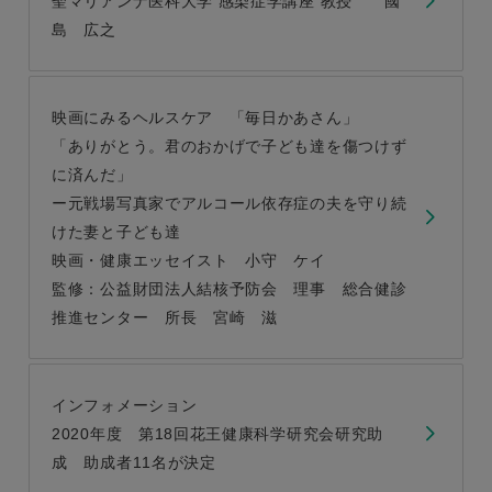
聖マリアンナ医科大学 感染症学講座 教授 國
島 広之
映画にみるヘルスケア 「毎日かあさん」
「ありがとう。君のおかげで子ども達を傷つけず
に済んだ」
ー元戦場写真家でアルコール依存症の夫を守り続
けた妻と子ども達
映画・健康エッセイスト 小守 ケイ
監修：公益財団法人結核予防会 理事 総合健診
推進センター 所長 宮崎 滋
インフォメーション
2020年度 第18回花王健康科学研究会研究助
成 助成者11名が決定