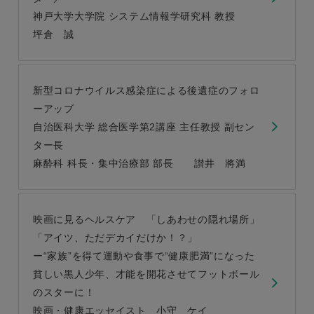
神戸大学大学院 システム情報学研究科 教授
坪倉 誠
新型コロナウイルス感染症による後遺症のフォロ
ーアップ
自治医科大学 総合医学第2講座 主任教授 副セン
ター長
麻酔科 科長・集中治療部 部長 讃井 將満
映画に見るヘルスケア 「しあわせの隠れ場所」
「アイツ、ただデカイだけか！？」
ー“家族”を得て運動や食事で“健康肥満”になった
貧しい黒人少年、才能を開花させてフットボール
のスターに！
映画・健康エッセイスト 小守 ケイ