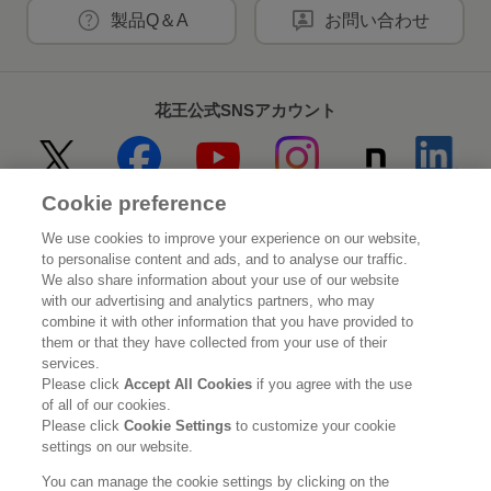
製品Q＆A
お問い合わせ
花王公式SNSアカウント
Cookie preference
Home
花王について
We use cookies to improve your experience on our website,
to personalise content and ads, and to analyse our traffic.
サステナビリティ
イノベーション
We also share information about your use of our website
with our advertising and analytics partners, who may
combine it with other information that you have provided to
ブランド
投資家情報
them or that they have collected from your use of their
services.
ニュースルーム
採用情報
Please click
Accept All Cookies
if you agree with the use
of all of our cookies.
Please click
Cookie Settings
to customize your cookie
利用規約
花王のアクセシビリティ
個人情報保護方針
settings on our website.
利用者情報の外部送信
ソーシャルメディアポリシー
You can manage the cookie settings by clicking on the