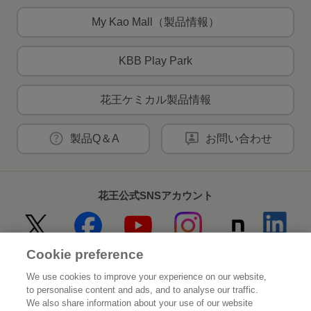
My Kao Mall（製品情報）
KBB Play Park
花王ケミカル製品情報
製品Q＆A
お問い合わせ
花王公式SNSアカウント
Cookie preference
Home
花王について
We use cookies to improve your experience on our website,
to personalise content and ads, and to analyse our traffic.
サステナビリティ
イノベーション
We also share information about your use of our website