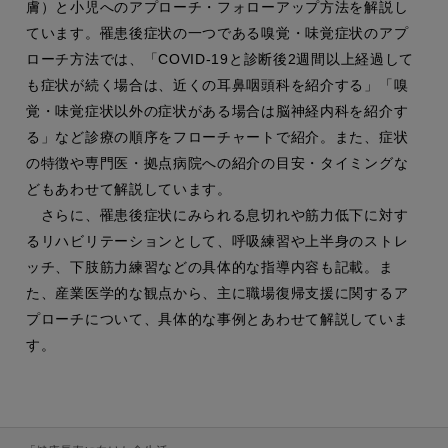
膚）と小児へのアプローチ・フォローアップ方法を解説し
ています。罹患後症状の一つである嗅覚・味覚症状のアプ
ローチ方法では、「COVID-19と診断後2週間以上経過して
も症状が続く場合は、近くの耳鼻咽頭科を紹介する」「嗅
覚・味覚症状以外の症状がある場合は脳神経内科を紹介す
る」など診療の順序をフローチャートで紹介。また、症状
の特徴や専門医・拠点病院への紹介の目安・タイミングな
どもあわせて解説しています。
さらに、罹患後症状にみられる息切れや筋力低下に対す
るリハビリテーションとして、呼吸練習や上半身のストレ
ッチ、下肢筋力練習などの具体的な指導内容も記載。ま
た、産業医学的な観点から、主に職場復帰支援に関するア
プローチについて、具体的な事例とあわせて解説していま
す。