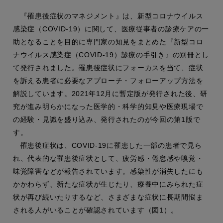
『罹患後症状のマネジメント』は、新型コロナウイルス
感染症（COVID-19）に関して、医療従事者の診療ケアの一
助となることを目的に専門家の知見をまとめた『新型コロ
ナウイルス感染症（COVID-19）診療の手引き』の別冊とし
て発行されました。罹患後症状にフォーカスを当て、症状
を訴える患者に必要なアプローチ・フォローアップ方法を
解説しています。2021年12月に暫定版が発行された後、研
究が進み明らかになった医学的・科学的知見や医療現場で
の経験・見識を盛り込み、発行されたのが今回の第1版で
す。
罹患後症状は、COVID-19に罹患した一部の患者で見ら
れ、代表的な罹患後症状として、疲労感・倦怠感や嗅覚・
味覚障害などが報告されています。感染性が消失したにも
かかわらず、新たな症状が生じたり、療養中にみられた症
状が再び続いたりするなど、さまざまな症状に長期間悩ま
される人がいることが確認されています（図1）。