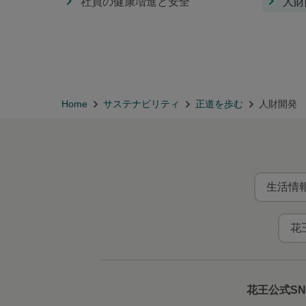
社員の健康増進と安全
人財
Home
サステナビリティ
正道を歩む
人財開発
生活情報
花
花王公式S