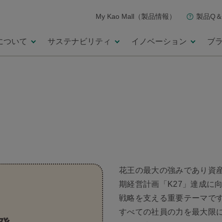
My Kao Mall（製品情報）
製品Q＆
について
サステナビリティ
イノベーション
ブ
花王の最大の強みであり資
期経営計画「K27」達成に
戦略を支える重要テーマで
すべての社員の力を最大限