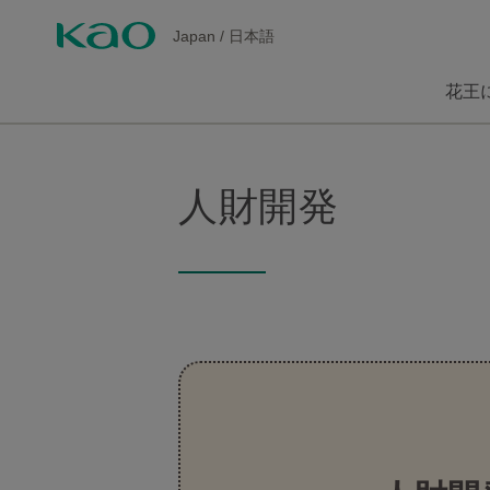
Japan
/
日本語
花王
人財開発