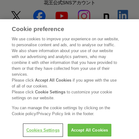
花王公式SNSアカウント
Cookie preference
Home
花王について
We use cookies to improve your experience on our website,
to personalise content and ads, and to analyse our traffic.
サステナビリティ
イノベーション
We also share information about your use of our website
with our advertising and analytics partners, who may
combine it with other information that you have provided to
ブランド
投資家情報
them or that they have collected from your use of their
services.
ニュースルーム
採用情報
Please click
Accept All Cookies
if you agree with the use
of all of our cookies.
Please click
Cookie Settings
to customize your cookie
利用規約
花王のアクセシビリティ
個人情報保護方針
settings on our website.
利用者情報の外部送信
ソーシャルメディアポリシー
You can manage the cookie settings by clicking on the
Cookie policy/Privacy Policy link in the footer.
Cookies Settings
Accept All Cookies
© Kao Corporation