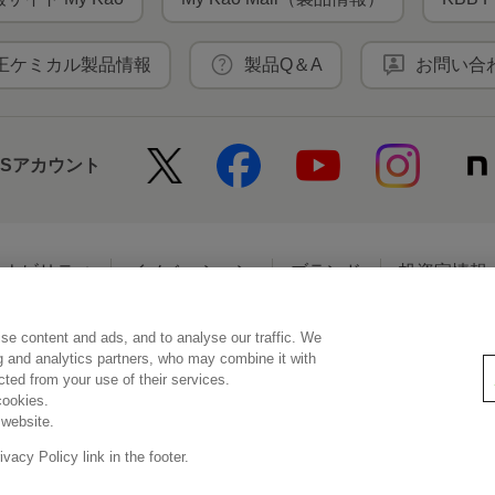
王ケミカル製品情報
製品Q＆A
お問い合
NSアカウント
テナビリティ
イノベーション
ブランド
投資家情報
se content and ads, and to analyse our traffic. We
アクセシビリティ
個人情報保護方針
利用者情報の外部送信
ソーシ
ng and analytics partners, who may combine it with
ected from your use of their services.
cookies.
 website.
© Kao Corporation
acy Policy link in the footer.