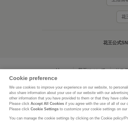
花
花王公式S
Home
花王について
サス
Cookie preference
We use cookies to improve your experience on our website, to personali
利用規約
花王の
also share information about your use of our website with our advertisi
other information that you have provided to them or that they have coll
Please click
Accept All Cookies
if you agree with the use of all of our 
Please click
Cookie Settings
to customize your cookie settings on our
You can manage the cookie settings by clicking on the Cookie policy/Priv