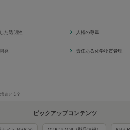
した透明性
人権の尊重
開発
責任ある化学物質管理
康増進と安全
ピックアップコンテンツ
サイト My Kao
My Kao Mall（製品情報）
KBB P