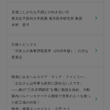
見過ごしがちな不調との向き合い方
東京女子医科大学附属 東洋医学研究所 教授
木村 容子
行政トピックス
「日本人の食事摂取基準（2025年版）」の主な
変更点
映画にみるヘルスケア「ディア・ファミリー」
「お父さんは何事も絶対に諦めない人です」
娘の“三尖弁閉鎖症”を機に勉強を始め、大動
脈内バルーンカテーテル開発で世界の人々を救っ
た町工場の社長！
映画・健康エッセイスト 小守 ケイ