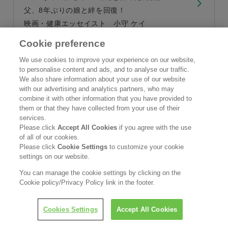
父、8年ぶりの娘と絆を回復！
映画・健康エッセイスト 小守 ケイ
【監修】 公益財団法人結核予防会 理事 総合健診
Cookie preference
推進センター 所長 宮崎 滋
We use cookies to improve your experience on our website,
to personalise content and ads, and to analyse our traffic.
We also share information about your use of our website
with our advertising and analytics partners, who may
インフォメーション
combine it with other information that you have provided to
2023年度 第21回花王健康科学研究会研究助成 助
them or that they have collected from your use of their
成者10名が決定
services.
Please click
Accept All Cookies
if you agree with the use
of all of our cookies.
Please click
Cookie Settings
to customize your cookie
settings on our website.
You can manage the cookie settings by clicking on the
Cookie policy/Privacy Policy link in the footer.
No.71 健康な肌に向けた生活習慣
Cookies Settings
Accept All Cookies