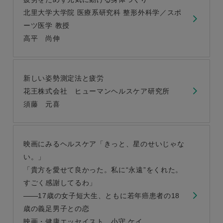
北里大学大学院 医療系研究科 整形外科学／スポ
ーツ医学 教授
高平 尚伸
新しい姿勢測定法と疲労
花王株式会社 ヒューマンヘルスケア研究所
須藤 元喜
映画にみるヘルスケア「きっと、星のせいじゃな
い。」
「貴方を愛せて良かった。私に“永遠”をくれた。
すごく感謝してるわ」
17歳の女子短大生、ともに若年癌患者の18
歳の義足男子との恋
映画・健康エッセイスト 小守 ケイ