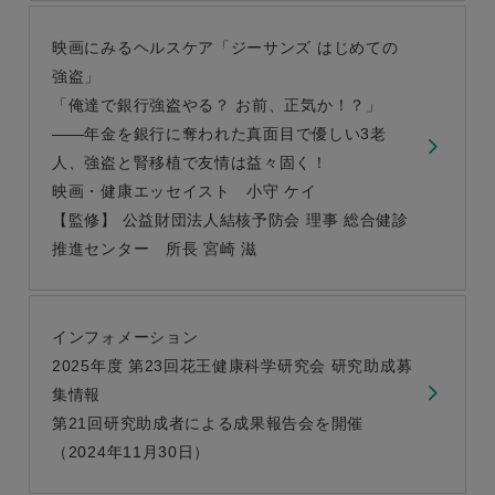
映画にみるヘルスケア「ジーサンズ はじめての
強盗」
「俺達で銀行強盗やる？ お前、正気か！？」
年金を銀行に奪われた真面目で優しい3老
人、強盗と腎移植で友情は益々固く！
映画・健康エッセイスト 小守 ケイ
【監修】 公益財団法人結核予防会 理事 総合健診
推進センター 所長 宮崎 滋
インフォメーション
2025年度 第23回花王健康科学研究会 研究助成募
集情報
第21回研究助成者による成果報告会を開催
（2024年11月30日）