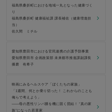
福島県桑折町における地域一丸となった健康づく
り
福島県桑折町 健康福祉課 課長補佐（健康増進担
当）
佐久間 ミチル
愛知県豊田市における官民連携の介護予防事業
愛知県豊田市 企画政策部 未来都市推進課副課長
播磨 有希子
映画にみるヘルスケア「ぼくたちの家族」
「1週間、何とか乗り切った！ これからのことも
俺らで考えよう」
母の悪性リンパ腫を機に固く団結！ “真の家
族”になった若菜家