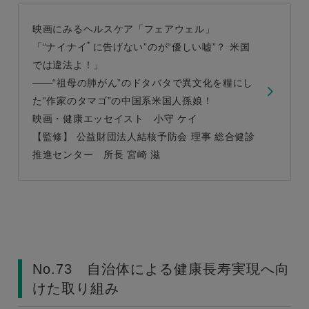
映画にみるヘルスケア「フェアウェル」
*
「“ナイナイ
に告げない”のが“優しい嘘”？ 米国
では違法よ！」
“祖母の肺がん”のドタバタで異文化を糧にし
た“作家のタマゴ”の中国系米国人孫娘！
映画・健康エッセイスト 小守 ケイ
【監修】 公益財団法人結核予防会 理事 総合健診
推進センター 所長 宮崎 滋
No.73 自治体による健康長寿実現へ向
けた取り組み