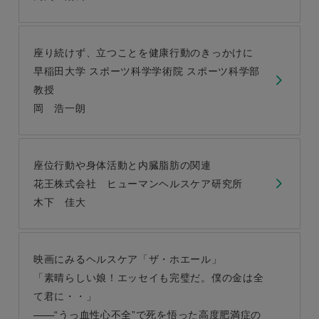
座り続けず、立つことを健康行動のきっかけに
早稲田大学 スポーツ科学学術院 スポーツ科学部
教授
岡 浩一朗
座位行動や身体活動と内臓脂肪の関連
花王株式会社 ヒューマンヘルスケア研究所
木下 佳大
映画にみるヘルスケア「ザ・ホエール」
「素晴らしい娘！エッセイも完璧だ。僕の金は全
て君に・・」
“うっ血性心不全”で死を悟った高度肥満症の