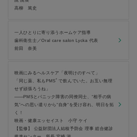
高柳 篤史
一人ひとりに寄り添うホームケア指導
歯科衛生士／Oral care salon Lycka 代表
前田 奈美
映画にみるヘルスケア「夜明けのすべて」
*
「同じ薬、私もPMS
で飲んでいた。お互い無理
せず頑張ろうね」
PMSとパニック障害の同僚同士、“相手の病
気”への思い遣りから“自身“を受け容れ、明日を拓
く！
映画・健康エッセイスト 小守 ケイ
【監修】 公益財団法人結核予防会 理事 総合健診
推進センター 所長 宮崎 滋