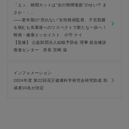
「えッ、検閲カットは“女の喫煙場面”のせい!? ま
さか・・」
更年期の“売れない”女性映画監督、子宮筋腫
を病むも先輩達へのリスペクトで新たな一歩へ！
映画・健康エッセイスト 小守 ケイ
【監修】 公益財団法人結核予防会 理事 総合健診
推進センター 所長 宮崎 滋
インフォメーション
2024年度 第22回花王健康科学研究会研究助成 助
成者10名が決定