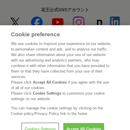
花王公式SNSアカウント
Cookie preference
Home
花王について
We use cookies to improve your experience on our website,
to personalise content and ads, and to analyse our traffic.
サステナビリティ
イノベーション
We also share information about your use of our website
with our advertising and analytics partners, who may
combine it with other information that you have provided to
ブランド
投資家情報
them or that they have collected from your use of their
services.
ニュースルーム
採用情報
Please click
Accept All Cookies
if you agree with the use
of all of our cookies.
Please click
Cookie Settings
to customize your cookie
利用規約
花王のアクセシビリティ
個人情報保護方針
settings on our website.
利用者情報の外部送信
ソーシャルメディアポリシー
You can manage the cookie settings by clicking on the
Cookie policy/Privacy Policy link in the footer.
Cookies Settings
Accept All Cookies