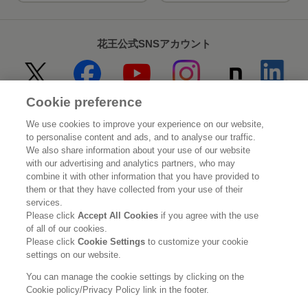
花王公式SNSアカウント
Cookie preference
Home
花王について
We use cookies to improve your experience on our website,
to personalise content and ads, and to analyse our traffic.
サステナビリティ
イノベーション
We also share information about your use of our website
with our advertising and analytics partners, who may
combine it with other information that you have provided to
ブランド
投資家情報
them or that they have collected from your use of their
services.
ニュースルーム
採用情報
Please click
Accept All Cookies
if you agree with the use
of all of our cookies.
Please click
Cookie Settings
to customize your cookie
利用規約
花王のアクセシビリティ
個人情報保護方針
settings on our website.
利用者情報の外部送信
ソーシャルメディアポリシー
You can manage the cookie settings by clicking on the
Cookie policy/Privacy Policy link in the footer.