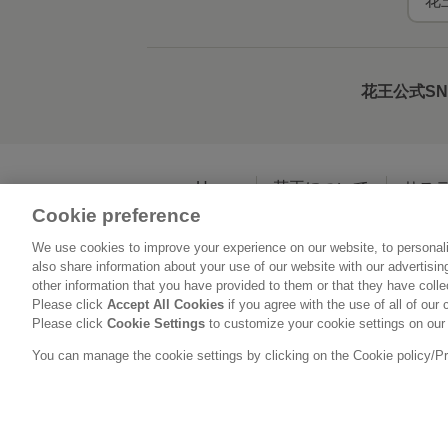
花
花王公式S
Home
花王について
サス
Cookie preference
We use cookies to improve your experience on our website, to personali
利用規約
花王の
also share information about your use of our website with our advertisi
other information that you have provided to them or that they have coll
Please click
Accept All Cookies
if you agree with the use of all of our 
Please click
Cookie Settings
to customize your cookie settings on our
You can manage the cookie settings by clicking on the Cookie policy/Priv