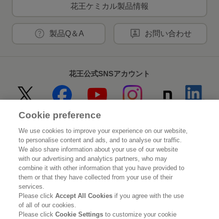
花王ケミカル製品情報
製品Q＆A
お問い合わせ
花王公式SNSアカウント
Cookie preference
Home
花王について
We use cookies to improve your experience on our website,
to personalise content and ads, and to analyse our traffic.
サステナビリティ
イノベーション
We also share information about your use of our website
with our advertising and analytics partners, who may
combine it with other information that you have provided to
ブランド
投資家情報
them or that they have collected from your use of their
services.
ニュースルーム
採用情報
Please click
Accept All Cookies
if you agree with the use
of all of our cookies.
Please click
Cookie Settings
to customize your cookie
利用規約
花王のアクセシビリティ
個人情報保護方針