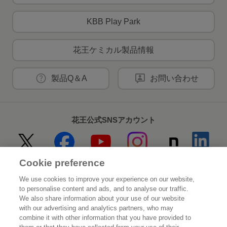
KBB Play Park
花王ケミカル製品情報
製品Q＆A
お問い合わせ
花王公式SNSアカウント
Cookie preference
Home
花王について
We use cookies to improve your experience on our website,
to personalise content and ads, and to analyse our traffic.
サステナビリティ
イノベーション
We also share information about your use of our website
with our advertising and analytics partners, who may
combine it with other information that you have provided to
ブランド
投資家情報