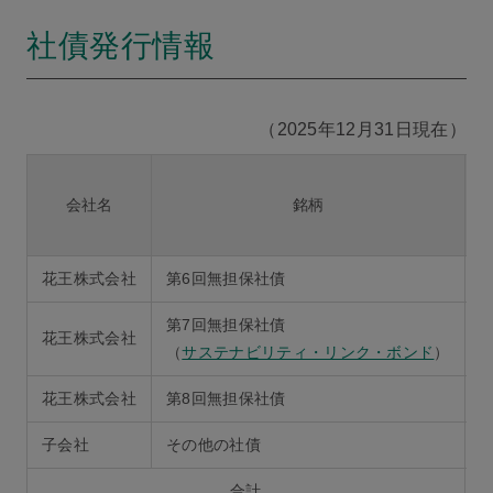
社債発行情報
（2025年12月31日現在）
会社名
銘柄
花王株式会社
第6回無担保社債
2
第7回無担保社債
花王株式会社
（
サステナビリティ・リンク・ボンド
）
花王株式会社
第8回無担保社債
2
子会社
その他の社債
合計