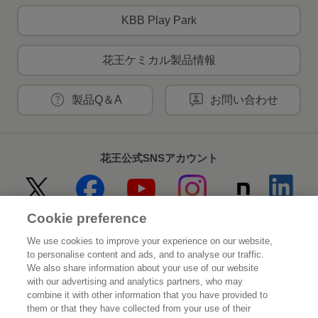
KBB Play Park
花王ケミカル製品情報
製品Q＆A
お問い合わせ
花王公式SNSアカウント
Cookie preference
Home
花王について
We use cookies to improve your experience on our website,
to personalise content and ads, and to analyse our traffic.
サステナビリティ
イノベーション
We also share information about your use of our website
with our advertising and analytics partners, who may
combine it with other information that you have provided to
ブランド
投資家情報
them or that they have collected from your use of their