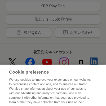
KBB Play Park
花王ケミカル製品情報
製品Q＆A
お問い合わせ
花王公式SNSアカウント
Cookie preference
Home
花王について
We use cookies to improve your experience on our website,
to personalise content and ads, and to analyse our traffic.
サステナビリティ
イノベーション
We also share information about your use of our website
with our advertising and analytics partners, who may
combine it with other information that you have provided to
ブランド
投資家情報
them or that they have collected from your use of their