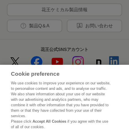
花王ケミカル製品情報
製品Q＆A
お問い合わせ
花王公式SNSアカウント
Cookie preference
Home
花王について
We use cookies to improve your experience on our website,
to personalise content and ads, and to analyse our traffic.
サステナビリティ
イノベーション
We also share information about your use of our website
with our advertising and analytics partners, who may
combine it with other information that you have provided to
ブランド
投資家情報
them or that they have collected from your use of their
services.
ニュースルーム
採用情報
Please click
Accept All Cookies
if you agree with the use
of all of our cookies.