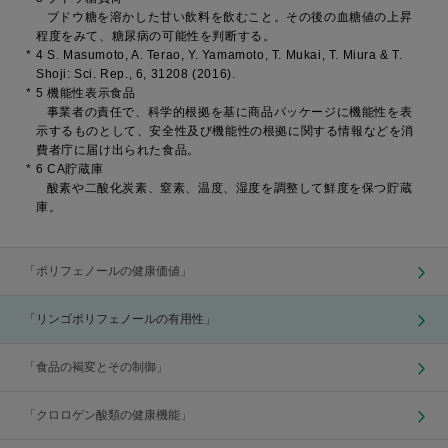
ブドウ糖を溶かした甘い飲料を飲むこと。その後の血糖値の上昇
程度をみて、糖尿病の可能性を判断する。
*
4 S. Masumoto, A. Terao, Y. Yamamoto, T. Mukai, T. Miura & T.
Shoji: Sci. Rep., 6, 31208 (2016).
*
5 機能性表示食品
事業者の責任で、科学的根拠を基に商品パッケージに機能性を表
示するものとして、安全性及び機能性の根拠に関する情報などを消
費者庁に届け出られた食品。
*
6 CA貯蔵庫
酸素や二酸化炭素、窒素、温度、湿度を調整して鮮度を保つ貯蔵
庫。
「ポリフェノールの健康価値」
「リンゴポリフェノールの有用性」
「食品の褐変とその制御」
「クロロゲン酸類の健康機能」