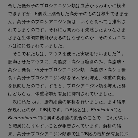
合した低分子のプロシアニジン類は血液からわずかに検出
できますが、5個以上結合した高分子のものは検出できませ
ん。高分子のプロシアニジン類は、いくら食べても排出さ
れてしまうのです。それにも関わらず先述したようなさま
ざまな生体調節機能があるのはなぜなのか、そのメカニズ
ムは謎に包まれていました。
*4
そこで私たちは、マウスを使った実験を行いました
。
肥満させたマウスに、高脂肪・高ショ糖食のみ、高脂肪・
高ショ糖食＋低分子プロシアニジン類、高脂肪・高ショ糖
食＋高分子プロシアニジン類をそれぞれ与え、体重の変化
を観察したのです。すると、プロシアニジン類を与えた群
はどちらも、体重増加が有意に抑制されていました。
次に私たちは、腸内細菌の解析を行いました。まず結果
が現れたのが、F/B比です。F/B比とは、
Firmicutes
門と
Bacteroidetes
門に属する細菌の割合のことで、これが高い
と肥満になりやすいことが報告されています。解析の結
果、高分子プロシアニジン類群ではF/B比の増加が有意に抑