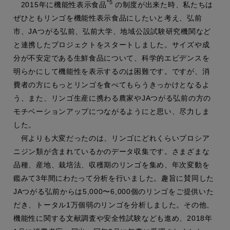
*5
2015年に機能性表示食品
の制度が出来た時、私たちは
ぜひともリンゴを機能性表示食品にしたいと考え、弘前
市、JAつがる弘前、弘前大学、地域公設試験研究機関など
と連携したプロジェクトをスタートしました。サイズや成
分が不安定である生鮮食品について、科学的エビデンスを
明らかにして機能性を表示するのは困難です。ですが、消
費者の方にもっとリンゴを食べてもらうきっかけとなるよ
う、また、リンゴ生産に携わる農家やJAつがる弘前の方の
モチベーションアップにつながるようにと思い、尽力しま
した。
何よりも大変だったのは、リンゴにどれくらいプロシア
ニジン類が含まれているかのデータ収集です。さまざまな
品種、産地、栽培法、収穫期のリンゴを集め、年次変動を
鑑みて3年間にわたって分析を行いました。趣旨に賛同した
JAつがる弘前からは5,000〜6,000個のリンゴをご提供いた
だき、トータル1万個弱のリンゴを分析しました。その他、
機能性に関する文献調査や安全性試験なども進め、2018年