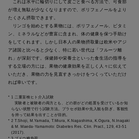
これは水平に輪切りにして皮ごと食べる方法で、可食部
が増え無駄が少なくなりますので、ポリフェノールをより
たくさん摂取できます。
リンゴを始めとする果物には、ポリフェノール、ビタミ
ン、ミネラルなどが豊富に含まれ、体の健康を保つ手助け
をしてくれます。しかし日本人の果物摂取量は欧米やアジ
ア諸国と比べると少なく、特に若い世代は「フルーツ離
れ」が深刻です。保健師や栄養士といった食生活の指導を
する立場の方には、果物の健康効果を正しく人々に伝えて
いただき、果物の力を見直すきっかけをつくっていただけ
れば幸いです。
*
1 二重盲検ヒト介入試験
実験者と被験者の両方とも、どの群がどの処置を受けているか知
らない状態で行う試験方法。プラセボ効果や先入観を防ぎ、客観性
を持って結果を出すことが目的。
*
2 T.Shoji, M.Yamada, T.Miura, K.Nagashima, K.Ogura, N.Inagaki
& M. Maeda-Yamamoto: Diabetes Res. Clin. Pract., 129, 43-51
(2017).
*
3 ブドウ糖負荷