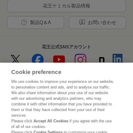
花王ケミカル製品情報
製品Q＆A
お問い合わせ
花王公式SNSアカウント
Cookie preference
Home
花王について
We use cookies to improve your experience on our website,
to personalise content and ads, and to analyse our traffic.
サステナビリティ
イノベーション
We also share information about your use of our website
with our advertising and analytics partners, who may
combine it with other information that you have provided to
ブランド
投資家情報
them or that they have collected from your use of their
services.
ニュースルーム
採用情報
Please click
Accept All Cookies
if you agree with the use
of all of our cookies.
Please click
Cookie Settings
to customize your cookie