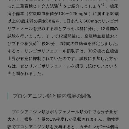
*1
*2
った二重盲検ヒト介入試験
をご紹介しましょう
。糖尿
病予備軍（空腹時血糖値が100〜125mg/dl）に属する30歳
以上60歳未満の男女88名を、1日あたり600mgのリンゴポ
リフェノールを摂取する群とプラセボ群に分け、12週間の
試験を行いました。そして12週間後に、空腹時血糖値およ
*3
びブドウ糖負荷
後30分、2時間の血糖値を測定しました。
すると、リンゴポリフェノール摂取群は、30分後の血糖値
上昇が有意に抑制されていたのです。試験に参加した方か
らは、ぜひリンゴポリフェノールを摂取し続けたいという
声も聞かれました。
プロシアニジン類と腸内環境の関係
プロシアニジン類はポリフェノール類の中でも分子量が
大きく、摂取した量の1%程度しか吸収されません。動物実
験でプロシアニジン類を投与すると、カテキンが2〜4個結