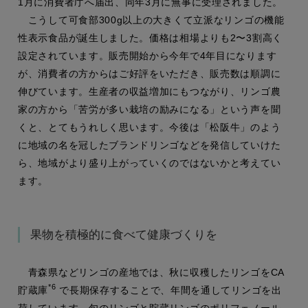
1月に消費者庁へ届出、同年3月に無事に受理されました。
こうして可食部300g以上の大きくて立派なリンゴの機能
性表示食品が誕生しました。価格は相場よりも2〜3割高く
設定されています。販売開始から今年で4年目になります
が、消費者の方からはご好評をいただき、販売数は順調に
伸びています。生産者の収益増加にもつながり、リンゴ農
家の方から「苦労が多い栽培の励みになる」という声を聞
くと、とてもうれしく思います。今後は「松阪牛」のよう
に地域の名を冠したブランドリンゴなどを発信していけた
ら、地域がより盛り上がっていくのではないかと考えてい
ます。
果物を積極的に食べて健康づくりを
青森県などリンゴの産地では、秋に収穫したリンゴをCA
*6
貯蔵庫
で長期保存することで、年間を通してリンゴを出
荷しています。旬のリンゴと貯蔵リンゴのポリフェノール