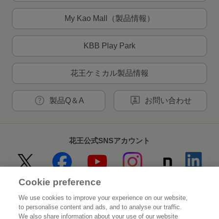
My Kao Mall（製品情報）
KBB Play Park
花王ケミカル製品情報
製品Q＆A
お問い合わせ
花王公式SNSアカウント
Cookie preference
Home
花王について
We use cookies to improve your experience on our website,
to personalise content and ads, and to analyse our traffic.
サステナビリティ
イノベーション
We also share information about your use of our website