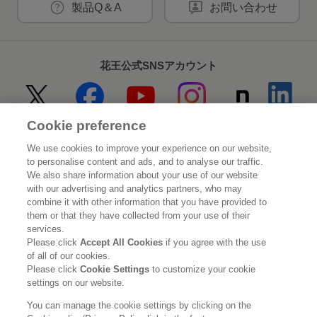
製品Q＆A
お問い合わせ
花王公式SNSアカウント
Cookie preference
Home
花王について
We use cookies to improve your experience on our website,
to personalise content and ads, and to analyse our traffic.
サステナビリティ
イノベーション
We also share information about your use of our website
with our advertising and analytics partners, who may
combine it with other information that you have provided to
ブランド
投資家情報
them or that they have collected from your use of their
services.
ニュースルーム
採用情報
Please click
Accept All Cookies
if you agree with the use
of all of our cookies.
Please click
Cookie Settings
to customize your cookie
利用規約
花王のアクセシビリティ
個人情報保護方針
settings on our website.
利用者情報の外部送信
ソーシャルメディアポリシー
You can manage the cookie settings by clicking on the