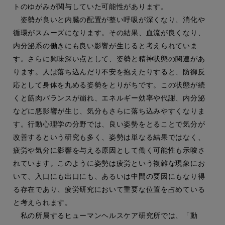
トのゆがみが関与していた可能性があります。
姿勢が良いと内臓の配置が整い呼吸が深くなり、消化や
循環がスムーズになります。その結果、血流が良くなり、
内分泌系の働きにも良い影響が生じると考えられていま
す。さらに興味深い点として、姿勢と精神状態の関連があ
ります。人は落ち込んだり不安を抱えたりすると、防御反
応として身体を丸める姿勢をとりがちです。この状態が続
くと筋肉バランスが崩れ、エネルギー効率や代謝、内分泌
などに悪影響が生じ、気分もさらに落ち込みやすくなりま
す。行動心理学の分野では、良い姿勢をとることで気分が
改善するという研究も多く、姿勢は単なる結果ではなく、
疲労や気分に影響を与える原因として働く可能性も示唆さ
れています。このように姿勢は疲労という複雑な現象にお
いて、入口にも出口にも、あるいは中間の要因にもなり得
る存在であり、疲労研究において重要な位置を占めている
と考えられます。
私の所属するヒューマンヘルスケア研究所では、「動