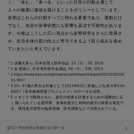
く」「休む」「食べる」といった日常の行動を通じて、
人々の健康に価値を届けることをポリシーとしています。
姿勢はこれらの行動すべてに関わる要素であり、運動だけ
でなく、休息や栄養状態にも影響を及ぼす可能性がありま
す。今後はこうした広い視点から姿勢研究をさらに発展さ
せ、生活全体の質の向上に寄与できるよう取り組みを進め
ていきたいと考えています。
*
1 須藤元喜ら. 日本生理人類学会誌. 15（2）, 33, 2010.
*
2 金 憲経ら. 日本老年医学会雑誌. 50（4）, 528, 2013.
*
3 https://www.kao.com/jp/newsroom/news/release/2023/202310
31-002/
*
4 20～87歳の男女を対象として2023年6月に実施した弘前大学COI-
NEXT（岩木健康増進プロジェクト）のデータを活用。
*
5 イギリスで開発された、疲労の程度を評価するための国際的に広
く用いられている質問票。身体的疲労と精神的疲労の両面を測定で
き、慢性疲労研究や臨床現場、疫学調査などで活用されている。
疲労の予防改善は健康生活の第一歩