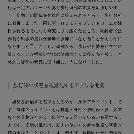
行は一定のパターンがあり歩行研究の知見を応用しやす
く、姿勢との関係を客観的に捉えられると考え、歩行分析
に着目しました。同じ頃、ロコモティブシンドロームが注
目されるようになり研究に取り組んだところ、高齢者では
姿勢や動きの崩れが腰痛や膝痛につながることが明らかに
*2
なりました
。こうした研究から、歩行や姿勢を科学的に
捉えることが幅広い世代の健康づくりに役立つと考え、本
格的に姿勢の研究に取り組むようになりました。
歩行時の状態を視覚化するアプリを開発
姿勢を評価する基準となるのが「身体アライメント」で
す。身体アライメントとは骨盤・脊柱・股関節・膝・足首
などの骨格がどのように並び支え合っているかを示す考え
方です。姿勢の乱れは、筋肉の使い方の癖や過度な緊張が
積み重なることで生じます。例えば、長時間かがむ習慣が