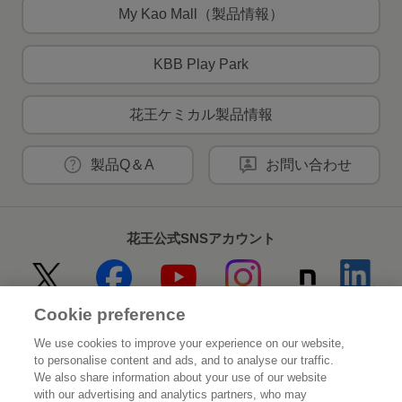
My Kao Mall（製品情報）
KBB Play Park
花王ケミカル製品情報
製品Q＆A
お問い合わせ
花王公式SNSアカウント
Cookie preference
Home
花王について
We use cookies to improve your experience on our website,
to personalise content and ads, and to analyse our traffic.
サステナビリティ
イノベーション
We also share information about your use of our website
with our advertising and analytics partners, who may