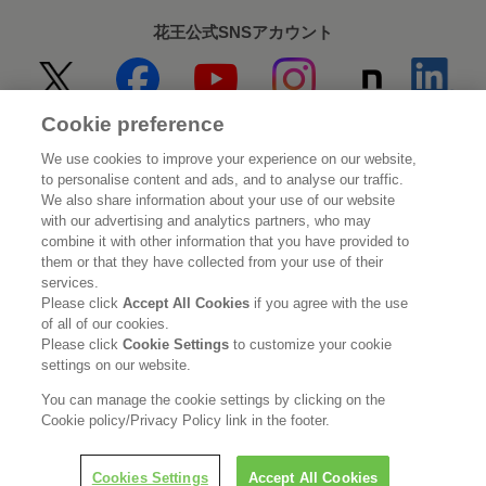
花王公式SNSアカウント
Cookie preference
Home
花王について
We use cookies to improve your experience on our website,
to personalise content and ads, and to analyse our traffic.
サステナビリティ
イノベーション
We also share information about your use of our website
with our advertising and analytics partners, who may
combine it with other information that you have provided to
ブランド
投資家情報
them or that they have collected from your use of their
services.
ニュースルーム
採用情報
Please click
Accept All Cookies
if you agree with the use
of all of our cookies.
Please click
Cookie Settings
to customize your cookie
利用規約
花王のアクセシビリティ
個人情報保護方針
settings on our website.
利用者情報の外部送信
ソーシャルメディアポリシー
You can manage the cookie settings by clicking on the
Cookie policy/Privacy Policy link in the footer.
Cookies Settings
Accept All Cookies