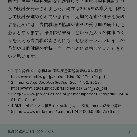
国民に毎年の歯科健診を義務付ける「国民皆歯科健診」制
度の検討が発表されました。現在は2025年の導入を目標と
して検討が進められていますが、定期的な歯科健診を実現
するためには、専門職種の協調や歯科の受け皿の底上げも
必要となります。保健師や栄養士といった人々の健康づく
りを支える専門職の皆さんにも、ぜひオーラルフレイルの
予防や口腔健康の維持・向上のために連携していただきた
いと思います。
*
1 厚生労働省 令和4年 歯科疾患実態調査結果の概要
https://www.mhlw.go.jp/toukei/list/dl/62-17b_r04.pdf
*
2 Iijima K.
Ann Jpn Prosthodont Soc.
7, 92, 2015.
https://www.jstage.jst.go.jp/article/ajps/7/2/7_92/_pdf
*
3 https://www.jpn-geriat-soc.or.jp/info/important_info/pdf/202404
01_01_01.pdf
*
4 BMI（ボディマス指数）：体重（㎏）÷身長（m）の2乗で算出
*
5 https://www.mhlw.go.jp/content/12401000/000557576.pdf
全身の健康はお口のケアから