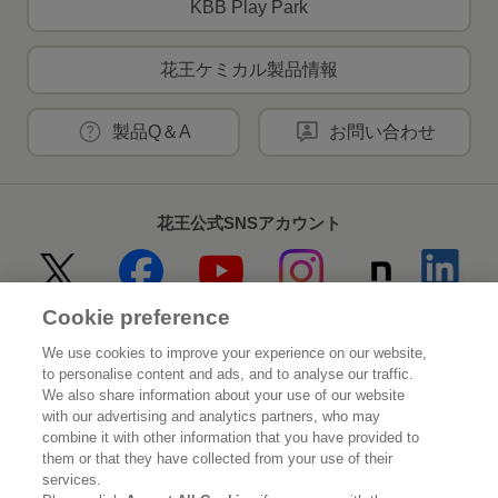
KBB Play Park
花王ケミカル製品情報
製品Q＆A
お問い合わせ
花王公式SNSアカウント
Cookie preference
Home
花王について
We use cookies to improve your experience on our website,
to personalise content and ads, and to analyse our traffic.
サステナビリティ
イノベーション
We also share information about your use of our website
with our advertising and analytics partners, who may
combine it with other information that you have provided to
ブランド
投資家情報
them or that they have collected from your use of their
services.
ニュースルーム
採用情報