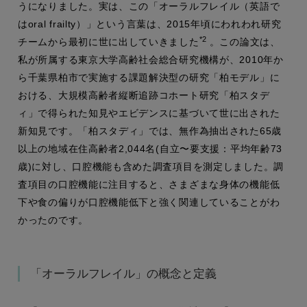
うになりました。実は、この「オーラルフレイル（英語で
はoral frailty）」という言葉は、2015年頃にわれわれ研究
*2
チームから最初に世に出していきました
。この論文は、
私が所属する東京大学高齢社会総合研究機構が、2010年か
ら千葉県柏市で実施する課題解決型の研究「柏モデル」に
おける、大規模高齢者縦断追跡コホート研究「柏スタデ
ィ」で得られた知見やエビデンスに基づいて世に出された
新知見です。「柏スタディ」では、無作為抽出された65歳
以上の地域在住高齢者2,044名(自立〜要支援：平均年齢73
歳)に対し、口腔機能も含めた調査項目を測定しました。調
査項目の口腔機能に注目すると、さまざまな身体の機能低
下や食の偏りが口腔機能低下と強く関連していることがわ
かったのです。
「オーラルフレイル」の概念と定義