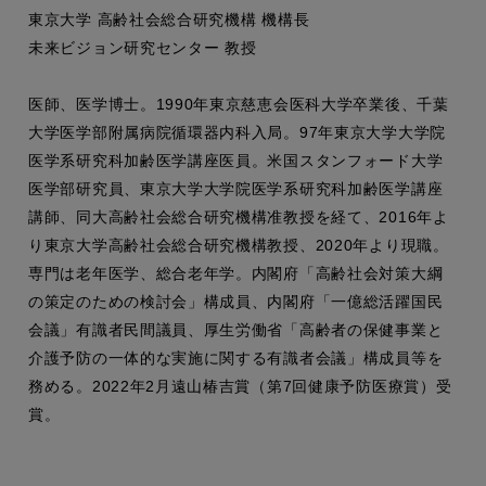
東京大学 高齢社会総合研究機構 機構長
未来ビジョン研究センター 教授
医師、医学博士。1990年東京慈恵会医科大学卒業後、千葉
大学医学部附属病院循環器内科入局。97年東京大学大学院
医学系研究科加齢医学講座医員。米国スタンフォード大学
医学部研究員、東京大学大学院医学系研究科加齢医学講座
講師、同大高齢社会総合研究機構准教授を経て、2016年よ
り東京大学高齢社会総合研究機構教授、2020年より現職。
専門は老年医学、総合老年学。内閣府「高齢社会対策大綱
の策定のための検討会」構成員、内閣府「一億総活躍国民
会議」有識者民間議員、厚生労働省「高齢者の保健事業と
介護予防の一体的な実施に関する有識者会議」構成員等を
務める。2022年2月遠山椿吉賞（第7回健康予防医療賞）受
賞。