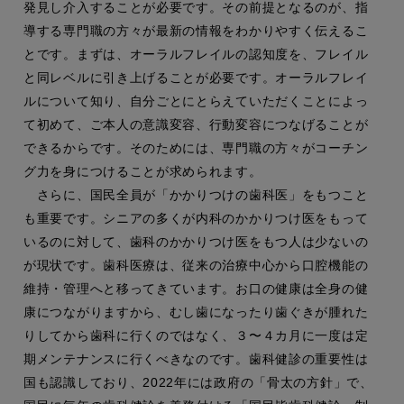
発見し介入することが必要です。その前提となるのが、指
導する専門職の方々が最新の情報をわかりやすく伝えるこ
とです。まずは、オーラルフレイルの認知度を、フレイル
と同レベルに引き上げることが必要です。オーラルフレイ
ルについて知り、自分ごとにとらえていただくことによっ
て初めて、ご本人の意識変容、行動変容につなげることが
できるからです。そのためには、専門職の方々がコーチン
グ力を身につけることが求められます。
さらに、国民全員が「かかりつけの歯科医」をもつこと
も重要です。シニアの多くが内科のかかりつけ医をもって
いるのに対して、歯科のかかりつけ医をもつ人は少ないの
が現状です。歯科医療は、従来の治療中心から口腔機能の
維持・管理へと移ってきています。お口の健康は全身の健
康につながりますから、むし歯になったり歯ぐきが腫れた
りしてから歯科に行くのではなく、３〜４カ月に一度は定
期メンテナンスに行くべきなのです。歯科健診の重要性は
国も認識しており、2022年には政府の「骨太の方針」で、