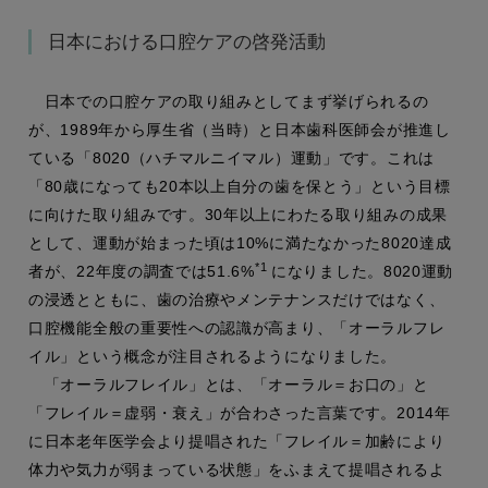
日本における口腔ケアの啓発活動
日本での口腔ケアの取り組みとしてまず挙げられるの
が、1989年から厚生省（当時）と日本歯科医師会が推進し
ている「8020（ハチマルニイマル）運動」です。これは
「80歳になっても20本以上自分の歯を保とう」という目標
に向けた取り組みです。30年以上にわたる取り組みの成果
として、運動が始まった頃は10%に満たなかった8020達成
*1
者が、22年度の調査では51.6%
になりました。8020運動
の浸透とともに、歯の治療やメンテナンスだけではなく、
口腔機能全般の重要性への認識が高まり、「オーラルフレ
イル」という概念が注目されるようになりました。
「オーラルフレイル」とは、「オーラル＝お口の」と
「フレイル＝虚弱・衰え」が合わさった言葉です。2014年
に日本老年医学会より提唱された「フレイル＝加齢により
体力や気力が弱まっている状態」をふまえて提唱されるよ