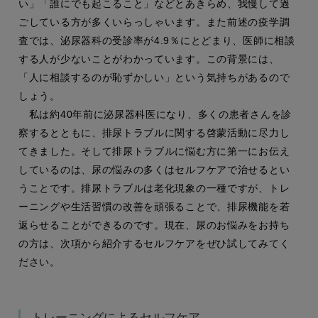
い」「誰にでも起こること」などとあきらめ、我慢して過
ごしている方が多くいらっしゃいます。また前述の疫学調
査では、泌尿器科の受診率が4.9％にとどまり、医師に相談
する人が少ないことがわかっています。この背景には、
「人に相談するのが恥ずかしい」という気持ちがあるので
しょう。
私は約40年前に泌尿器科医になり、多くの患者さんを診
察するとともに、排尿トラブルに関する啓蒙活動に尽力し
てきました。そして排尿トラブルに悩む方に第一にお伝え
しているのは、尿の悩みの多くはセルフケアで治せるとい
うことです。排尿トラブルは老化現象の一種ですが、トレ
ーニングや生活習慣の改善を頑張ることで、排尿機能を若
返らせることができるのです。現在、尿のお悩みをお持ち
の方は、次項から紹介するセルフケアをぜひ試してみてく
ださい。
トレーニングによるセルフケア