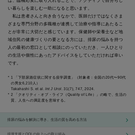
は、臨機応変に取り入れることで、アクティブで自分らし
い暮らしを楽しむ一助になると思います。
私は患者さんと向き合うなかで、医師だけではなくさま
ざまな専門分野の多職種が連携して治療や指導にあたるこ
とが非常に大切だと感じています。保健師や栄養士など地
域住民の健康づくりの要となる方には、排尿の悩みを持つ
人の最初の窓口として相談にのっていただき、一人ひとり
の生活や個性にあったアドバイスをしていただければ幸い
です。
*
1 「下部尿路症状に関する疫学調査」（対象者：全国の20代〜90代
の男女6,210人）
Takahashi S. et al.
Int J Urol
. 31(7), 747, 2024.
*
2 「クオリティ・オブ・ライフ（Quality of Life）」の略で、生活の
質、人生への満足度を意味する。
排尿の悩みを解決に導き、生活の質を高める方法
排泄支援とQOLの向上への取り組み