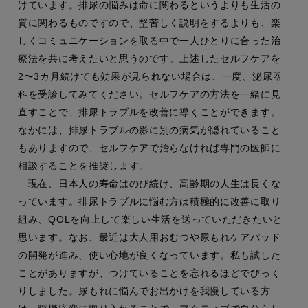
けています。排尿の悩みは命に関わるというよりも生活の
質に関わるものですので、堅苦しく説明をするよりも、楽
しくコミュニケーションを取る中で一人ひとりに合った治
療法を共に考えたいと思うのです。上述したセルフケアを
2〜3カ月続けても効果が見られない場合は、一度、泌尿器
科を受診してみてください。セルフケアの方法を一緒に見
直すことで、排尿トラブルを改善に導くことができます。
なかには、排尿トラブルの影に別の病気が隠れていること
もありますので、セルフケアで治らなければ専門の医師に
相談することを推奨します。
現在、日本人の寿命はのび続け、高齢期の人生は長くな
っています。排尿トラブルに悩む方は積極的に改善に取り
組み、QOLを向上して楽しい生活を送っていただきたいと
思います。なお、最近は大人用おむつや尿もれケアパッド
の開発が進み、使い心地が良くなっています。私も試した
ことがありますが、つけていることを忘れるほどでびっく
りしました。尿もれに悩んでお出かけを我慢している方