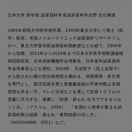
日本大学 医学部 泌尿器科学系泌尿器科学分野 主任教授
1985年群馬大学医学部卒業。1993年東京大学にて博士（医
学）取得。米国メイヨークリニック泌尿器科リサーチフェ
ロー、東京大学医学部泌尿器科助教授などを経て、2005年
から現職、2021年から2024年まで日本大学医学部附属板橋
病院病院長。日本排尿機能学会理事長、日本老年泌尿器科
学会理事長などを歴任。2003年、天皇陛下（現上皇陛下）
が入院された際の担当医師団を務める。排尿障害・尿失禁
を専門とし、腹圧性尿失禁と骨盤臓器脱の手術件数は全国
屈指を誇る一方、テレビ出演などを通じて排尿トラブルの
啓蒙に尽力する。著書に『頻尿・尿もれ 自力でできるリセ
ット法』（アスコム、2024）、『全国から患者が集まる泌
尿器科医の頻尿・尿もれ・夜間頻尿の治し方』
（KADOKAWA、2021）など。