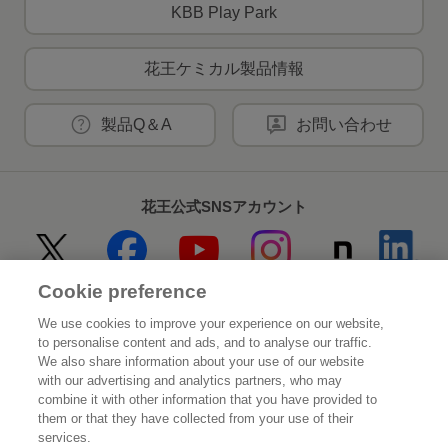
KBB Play Park
花王ケミカル製品情報
製品Q＆A
お問い合わせ
花王公式SNSアカウント
Cookie preference
Home
花王について
We use cookies to improve your experience on our website,
to personalise content and ads, and to analyse our traffic.
サステナビリティ
イノベーション
We also share information about your use of our website
with our advertising and analytics partners, who may
combine it with other information that you have provided to
ブランド
投資家情報
them or that they have collected from your use of their
services.
ニュースルーム
採用情報