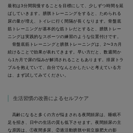
最初は3分間我慢することを目標にして、少しずつ時間を延
ばしていきます。膀胱トレーニングをすると、ためられる
尿の量が増え、トイレに行く間隔が長くなります。骨盤底
筋トレーニングが基本的な筋トレだとすると、膀胱トレー
ニングは実践的なスポーツの練習のような位置付けです。
骨盤底筋トレーニングと膀胱トレーニングは、2〜3カ月
続けることで効果が表れてきます。早い方だと、数週間か
ら1カ月で尿の悩みが解消されることもあります。排尿トラ
ブルを抱えていて、自分でなんとかしたいと考えている方
は、まず試してみてください。
生活習慣の改善によるセルフケア
高齢になると多くの方が悩まされる夜間頻尿は、睡眠不
足を招き、日中の生活の質も低下させます。夜間頻尿の主
な原因は、①夜間多尿、②過活動膀胱や前立腺肥大の影