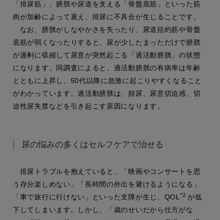
「排尿筋」、膀胱や尿道を支える「骨盤底筋」といった筋
肉が加齢によって衰え、排尿に不具合が生じることです。
なお、膀胱がしなやかさを失ったり、尿道括約筋や骨盤
底筋が弱くなったりすると、尿が少したまっただけで膀胱
が過剰に収縮して尿意が突然起こる「過活動膀胱」の状態
になります。同調査によると、過活動膀胱の有病率は年齢
とともに上昇し、50代以降に急激に起こりやすくなること
がわかっています。過活動膀胱は、頻尿、尿意切迫感、切
迫性尿失禁などを引き起こす原因になります。
尿の悩みの多くはセルフケアで治せる
排尿トラブルを抱えていると、「映画やコンサートを思
う存分楽しめない」「長時間の外出を避けるようになる」
*2
「車で旅行に行けない」といった支障が生じ、QOL
が低
下してしまいます。しかし、「歳のせいだから仕方がな