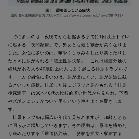
特に多いのは、夜寝てから朝起きるまでに1回以上トイレ
に起きる「夜間頻尿」で、男女とも最も割合が高くなりま
した。女性に多いのは、咳やくしゃみをしたり笑ったりし
たときに尿がもれる「腹圧性尿失禁」。これは経膣分娩の
経験がある人や40歳以上の人によく起こる排尿トラブルで
す。一方で男性に多いのは、尿が出にくい、尿が尿道に残
るといった症状。排尿した後にジワッと尿がもれる「排尿
後尿滴下」は30〜40代の比較的若い世代から見られ、下着
やズボンにシミがついて困るという声もよくお聞きしま
す。
排尿トラブルは幅広い年代で見られますが、加齢ととも
に明らかに増加していきます。その理由は、尿道を締めた
り緩めたりする「尿道括約筋」、膀胱を拡大・収縮する