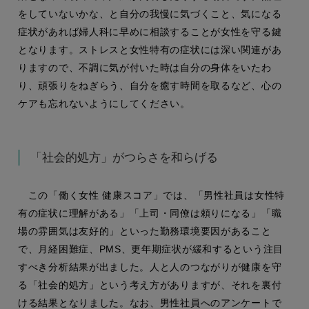
をしていないかな、と自分の我慢に気づくこと、気になる
症状があれば婦人科に早めに相談することが女性を守る鍵
となります。ストレスと女性特有の症状には深い関連があ
りますので、不調に気が付いた時は自分の身体をいたわ
り、頑張りをねぎらう、自分を癒す時間を取るなど、心の
ケアも忘れないようにしてください。
「社会的処方」がつらさを和らげる
この「働く女性 健康スコア」では、「男性社員は女性特
有の症状に理解がある」「上司・同僚は頼りになる」「職
場の雰囲気は友好的」といった勤務環境要因があること
で、月経困難症、PMS、更年期症状が緩和するという注目
すべき分析結果が出ました。人と人のつながりが健康を守
る「社会的処方」という考え方がありますが、それを裏付
ける結果となりました。なお、男性社員へのアンケートで