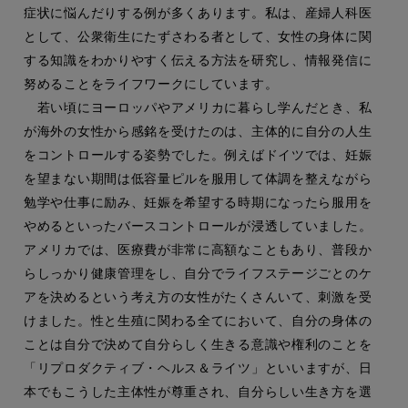
症状に悩んだりする例が多くあります。私は、産婦人科医
として、公衆衛生にたずさわる者として、女性の身体に関
する知識をわかりやすく伝える方法を研究し、情報発信に
努めることをライフワークにしています。
若い頃にヨーロッパやアメリカに暮らし学んだとき、私
が海外の女性から感銘を受けたのは、主体的に自分の人生
をコントロールする姿勢でした。例えばドイツでは、妊娠
を望まない期間は低容量ピルを服用して体調を整えながら
勉学や仕事に励み、妊娠を希望する時期になったら服用を
やめるといったバースコントロールが浸透していました。
アメリカでは、医療費が非常に高額なこともあり、普段か
らしっかり健康管理をし、自分でライフステージごとのケ
アを決めるという考え方の女性がたくさんいて、刺激を受
けました。性と生殖に関わる全てにおいて、自分の身体の
ことは自分で決めて自分らしく生きる意識や権利のことを
「リプロダクティブ・ヘルス＆ライツ」といいますが、日
本でもこうした主体性が尊重され、自分らしい生き方を選