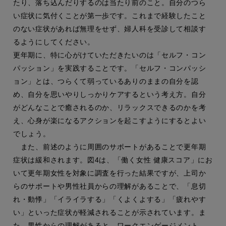
たり、落ち込んだりするのは当たり前のこと。自分のつら
い症状に気付くことが第一歩です。これまで経験したこと
のない症状があれば無理をせず、婦人科を受診して相談す
るようにしてください。
更年期に、特に心がけていただきたいのは「セルフ・コン
パッション」を実践することです。「セルフ・コンパッシ
ョン」とは、つらくて弱っているありのままの自分を認
め、自分を思いやりしっかりケアするという考え方。自分
がどんなことで癒されるのか、リラックスできるのかを考
え、心身が楽になるアクションを起こすようにするとよい
でしょう。
また、前述のように周囲のサポートがあることで更年期
症状は緩和されます。図4は、「働く女性 健康スコア」にお
いて更年期女性を対象に調査を行った結果ですが、上司か
らのサポートや男性社員からの理解があることで、「息切
れ・動悸」「イライラする」「くよくよする」「疲れやす
い」といった症状が軽減されることが示されています。ま
た、男性からの理解があると、ワークエンゲージメント、