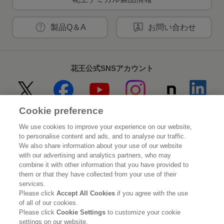
製品Q＆A
お問い合わせ
花王公式SNSアカウント
Cookie preference
Home
花王について
We use cookies to improve your experience on our website,
to personalise content and ads, and to analyse our traffic.
サステナビリティ
イノベーション
We also share information about your use of our website
with our advertising and analytics partners, who may
combine it with other information that you have provided to
ブランド
投資家情報
them or that they have collected from your use of their
services.
ニュースルーム
採用情報
Please click
Accept All Cookies
if you agree with the use
of all of our cookies.
Please click
Cookie Settings
to customize your cookie
利用規約
花王のアクセシビリティ
個人情報保護方針
settings on our website.