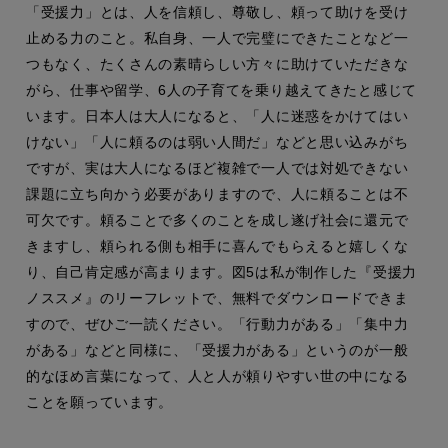
「受援力」とは、人を信頼し、尊敬し、頼って助けを受け
止める力のこと。私自身、一人で完璧にできたことなど一
つもなく、たくさんの素晴らしい方々に助けていただきな
がら、仕事や留学、6人の子育てを乗り越えてきたと感じて
います。日本人は大人になると、「人に迷惑をかけてはい
けない」「人に頼るのは弱い人間だ」などと思い込みがち
ですが、実は大人になるほど複雑で一人では対処できない
課題に立ち向かう必要がありますので、人に頼ることは不
可欠です。頼ることで多くのことを成し遂げ社会に還元で
きますし、頼られる側も相手に喜んでもらえると嬉しくな
り、自己肯定感が高まります。図5は私が制作した『受援力
ノススメ』のリーフレットで、無料でダウンロードできま
すので、ぜひご一読ください。「行動力がある」「集中力
がある」などと同様に、「受援力がある」というのが一般
的なほめ言葉になって、人と人が頼りやすい世の中になる
ことを願っています。