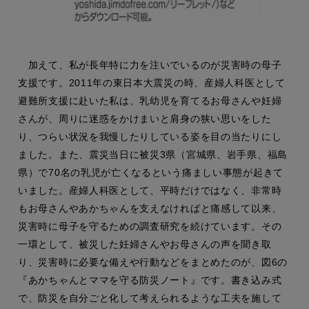
加えて、私が長年特に力を注いでいるのが災害時の母子
支援です。2011年の東日本大震災の時、産婦人科医として
避難所支援に赴いた私は、乳幼児を育てるお母さんや妊婦
さんが、周りに迷惑をかけまいと肩身の狭い思いをした
り、つらい状況を我慢したりしている姿を目の当たりにし
ました。また、震災当日に被災3県（宮城県、岩手県、福島
県）で70名の乳児が亡くなるという痛ましい事態が起きて
いました。産婦人科医として、平時だけではなく、非常時
もお母さんやあかちゃんを支えなければと痛感して以来、
災害時に母子を守るための調査研究を続けています。その
一環として、被災した妊婦さんやお母さんの声を聞き取
り、災害時に必要な備えや行動などをまとめたのが、図6の
『あかちゃんとママを守る防災ノート』です。書き込み式
で、防災を自分ごと化して考えられるような工夫を施して