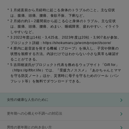
*
1 月経直前から月経時に起こる身体のトラブルのこと。主な症状
は、腹痛、頭痛、腰痛、食欲不振、下痢など。
*
2 月経の約1～2週間前から起こる心と身体のトラブル。主な症状
は、腹痛、頭痛、腰痛、めまい、睡眠障害、疲れやすい、イライラ
しやすいなど。
*
3 2022年度は14社・3,425名、2023年度は20社・3,907名が参加。
プロジェクト詳細：https://shokumaru.jp/wcm/project/score/
*
4 膣内に超音波を発する機械（プローブ）を挿入し、子宮や卵巣の
状態を観察する方法。内診だけではわからない小さな異常も確認す
ることができる。
*
5 吉田穂波氏がプロジェクト代表を務めるウェブサイト「Gift for」
（https://giftfor.life）では、『受援力ノススメ』『あかちゃんとママ
を守る防災ノート』ほか、災害時に母子を守るためのツール（パン
フレット等）を無料でダウンロードできる。
女性の健康な人生のために
更年期への心構えや不調への対応法
男性の更年期との向き合い方