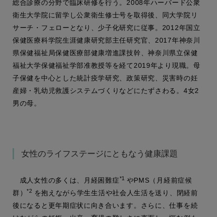
総合診療の分野で臨床研修を行う。2008年ハーバード公衆
衛生大学院に留学し公衆衛生修士号を取得後、同大学院リ
サーチ・フェローとなり、少子化研究に従事。2012年国立
保健医療科学院生涯健康研究部主任研究官、2017年神奈川
県保健福祉局保健医療部健康増進課技幹、神奈川県立保健
福祉大学保健福祉学部准教授等を経て2019年より現職。母
子保健を中心とした統計疫学研究、政策研究、災害時の妊
産婦・乳幼児救護システムづくりなどにたずさわる。4女2
男の母。
女性のライフステージにともなう健康課題
*1
成人女性の多くは、月経困難症
やPMS（月経前症候
*2
群）
を抱えながら学生生活や社会人生活を送り、閉経前
後になると更年期症状に向き合います。さらに、仕事を続