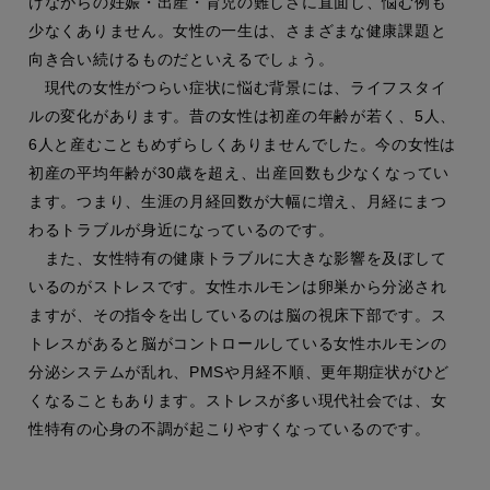
けながらの妊娠・出産・育児の難しさに直面し、悩む例も
少なくありません。女性の一生は、さまざまな健康課題と
向き合い続けるものだといえるでしょう。
現代の女性がつらい症状に悩む背景には、ライフスタイ
ルの変化があります。昔の女性は初産の年齢が若く、5人、
6人と産むこともめずらしくありませんでした。今の女性は
初産の平均年齢が30歳を超え、出産回数も少なくなってい
ます。つまり、生涯の月経回数が大幅に増え、月経にまつ
わるトラブルが身近になっているのです。
また、女性特有の健康トラブルに大きな影響を及ぼして
いるのがストレスです。女性ホルモンは卵巣から分泌され
ますが、その指令を出しているのは脳の視床下部です。ス
トレスがあると脳がコントロールしている女性ホルモンの
分泌システムが乱れ、PMSや月経不順、更年期症状がひど
くなることもあります。ストレスが多い現代社会では、女
性特有の心身の不調が起こりやすくなっているのです。