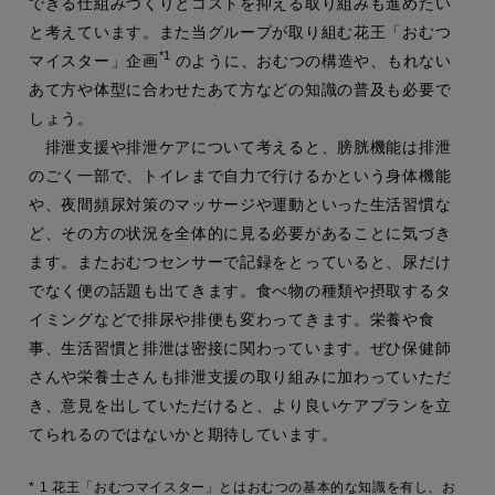
できる仕組みづくりとコストを抑える取り組みも進めたい
と考えています。また当グループが取り組む花王「おむつ
*1
マイスター」企画
のように、おむつの構造や、もれない
あて方や体型に合わせたあて方などの知識の普及も必要で
しょう。
排泄支援や排泄ケアについて考えると、膀胱機能は排泄
のごく一部で、トイレまで自力で行けるかという身体機能
や、夜間頻尿対策のマッサージや運動といった生活習慣な
ど、その方の状況を全体的に見る必要があることに気づき
ます。またおむつセンサーで記録をとっていると、尿だけ
でなく便の話題も出てきます。食べ物の種類や摂取するタ
イミングなどで排尿や排便も変わってきます。栄養や食
事、生活習慣と排泄は密接に関わっています。ぜひ保健師
さんや栄養士さんも排泄支援の取り組みに加わっていただ
き、意見を出していただけると、より良いケアプランを立
てられるのではないかと期待しています。
*
1 花王「おむつマイスター」とはおむつの基本的な知識を有し、お