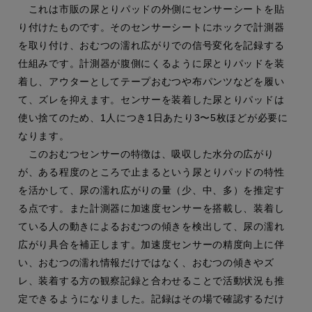
これは市販の尿とりパッドの外側にセンサーシートを貼
り付けたものです。そのセンサーシートにホックで計測器
を取り付け、おむつの濡れ広がりでの信号変化を記録する
仕組みです。計測器が腹側にくるように尿とりパッドを装
着し、アウターとしてテープおむつや布パンツなどを履い
て、ズレを抑えます。センサーを装着した尿とりパッドは
使い捨てのため、1人につき1日あたり3〜5枚ほどが必要に
なります。
このおむつセンサーの特徴は、吸収した水分の広がり
が、ある程度のところで止まるという尿とりパッドの特性
を活かして、尿の濡れ広がりの量（少、中、多）を推定す
る点です。また計測器に加速度センサーを搭載し、装着し
ている人の動きによるおむつの傾きを検出して、尿の濡れ
広がり具合を補正します。加速度センサーの精度向上に伴
い、おむつの濡れ情報だけではなく、おむつの傾きやズ
レ、装着する方の観察記録と合わせることで活動状況も推
定できるようになりました。記録はその場で確認するだけ