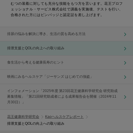
むつの装着に対しても充分な技能をもつ方を言います。花王プロフ
ェッショナル・サービス株式会社で講義を実施後、テストを行い、
合格された方にはピンバッジと認定証を差し上げます。
排尿の悩みを解決に導き、生活の質を高める方法
排泄支援とQOLの向上への取り組み
食生活から考える健康長寿のヒント
映画にみるヘルスケア「ジーサンズ はじめての強盗」
インフォメーション「2025年度 第23回花王健康科学研究会 研究助成
募集情報」「第21回研究助成者による成果報告会を開催（2024年11
月30日）」
花王健康科学研究会
Kaoヘルスケアレポート
排泄支援とQOLの向上への取り組み