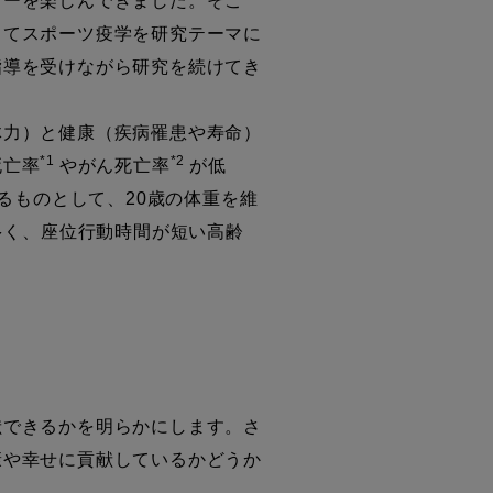
ーを楽しんできました。そこ
してスポーツ疫学を研究テーマに
指導を受けながら研究を続けてき
力）と健康（疾病罹患や寿命）
*1
*2
死亡率
やがん死亡率
が低
るものとして、20歳の体重を維
多く、座位行動時間が短い高齢
できるかを明らかにします。さ
康や幸せに貢献しているかどうか