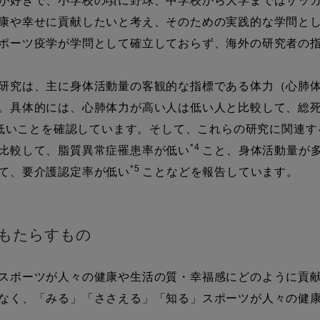
が好きで、小学校の頃に野球、中学校から大学まではサッカ
康や幸せに貢献したいと考え、そのための実践的な学問と
ポーツ疫学が学問として確立しておらず、海外の研究者の
研究は、主に身体活動量の客観的な指標である体力（心肺体
。具体的には、心肺体力が高い人は低い人と比較して、総
低いことを確認しています。そして、これらの研究に関連す
*4
比較して、脂質異常症罹患率が低い
こと、身体活動量が
*5
て、要介護認定率が低い
ことなどを報告しています。
もたらすもの
スポーツが人々の健康や生活の質・幸福感にどのように貢献
なく、「みる」「ささえる」「知る」スポーツが人々の健
。