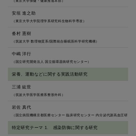
（東京大学保健・健康推進本部）
安垣 進之助
（東京大学大学院理学系研究科生物科学専攻）
沓村 憲樹
（筑波大学 数理物質系/国際統合睡眠医科学研究機構）
中嶋 洋行
（国立研究開発法人 国立循環器病研究センター）
栄養、運動などに関する実践活動研究
三浦 紘世
（筑波大学医学医療系整形外科）
岩佐 真代
（国立病院機構京都医療センター 臨床研究センター 内分泌代謝高血圧研究部
特定研究テーマ 1. 感染防御に関する研究