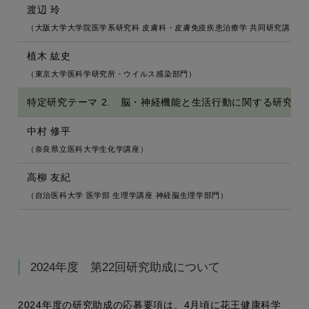
渡辺 玲
（大阪大学大学院医学系研究科 皮膚科・皮膚免疫疾患治療学 共同研究講座）
植木 紘史
（東京大学医科学研究所・ウイルス感染部門）
特定研究テーマ 2. 脳・神経機能と生活行動に関する研究
中村 修平
（奈良県立医科大学生化学講座）
高柳 友紀
（自治医科大学 医学部 生理学講座 神経脳生理学部門）
2024年度 第22回研究助成について
2024年度の研究助成の応募要項は、4月頃に花王健康科学