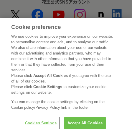
花王公式SNSアカウント
Cookie preference
Home
花王について
We use cookies to improve your experience on our website,
to personalise content and ads, and to analyse our traffic.
サステナビリティ
イノベーション
We also share information about your use of our website
with our advertising and analytics partners, who may
combine it with other information that you have provided to
ブランド
投資家情報
them or that they have collected from your use of their
services.
ニュースルーム
採用情報
Please click
Accept All Cookies
if you agree with the use
of all of our cookies.
Please click
Cookie Settings
to customize your cookie
利用規約
花王のアクセシビリティ
個人情報保護方針
settings on our website.
利用者情報の外部送信
ソーシャルメディアポリシー
You can manage the cookie settings by clicking on the
Cookie policy/Privacy Policy link in the footer.
Cookies Settings
Accept All Cookies
© Kao Corporation