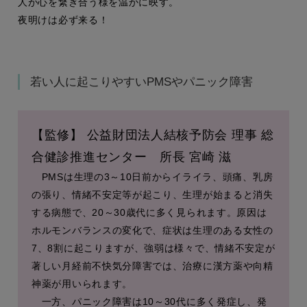
人が心を繋ぎ合う様を温かに映す。
夜明けは必ず来る！
若い人に起こりやすいPMSやパニック障害
【監修】 公益財団法人結核予防会 理事 総
合健診推進センター 所長 宮崎 滋
PMSは生理の3～10日前からイライラ、頭痛、乳房
の張り、情緒不安定等が起こり、生理が始まると消失
する病態で、20～30歳代に多く見られます。原因は
ホルモンバランスの変化で、症状は生理のある女性の
7、8割に起こりますが、強弱は様々で、情緒不安定が
著しい月経前不快気分障害では、治療に漢方薬や向精
神薬が用いられます。
一方、パニック障害は10～30代に多く発症し、発