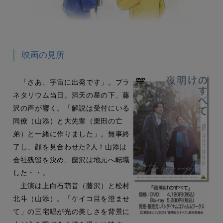
映画の見所
「さあ、宇宙に出発です」。プラ
ネタリウム当日。満天の星の下、藤
沢の声が響く。「解説は受付にいる
同僚（山添）と大先輩（栗田の亡
弟）と一緒に作りました」。無事終
了し、顔を見合わせた2人！山添は
会社残留を決め、藤沢は地元へ転職
した・・。
主演は上白石萌音（藤沢）と松村
北斗（山添）。「ケイコ目を澄ませ
て」の三宅唱が光の美しさを背景に