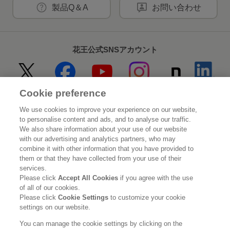
製品Q＆A
お問い合わせ
花王公式SNSアカウント
Cookie preference
Home
花王について
We use cookies to improve your experience on our website,
to personalise content and ads, and to analyse our traffic.
サステナビリティ
イノベーション
We also share information about your use of our website
with our advertising and analytics partners, who may
combine it with other information that you have provided to
ブランド
投資家情報
them or that they have collected from your use of their
services.
ニュースルーム
採用情報
Please click
Accept All Cookies
if you agree with the use
of all of our cookies.
Please click
Cookie Settings
to customize your cookie
利用規約
花王のアクセシビリティ
個人情報保護方針
settings on our website.
利用者情報の外部送信
ソーシャルメディアポリシー
You can manage the cookie settings by clicking on the