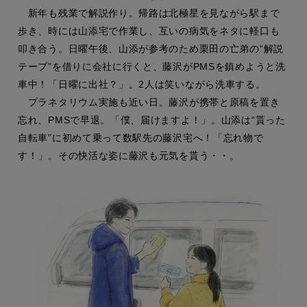
新年も残業で解説作り。帰路は北極星を見ながら駅まで
歩き、時には山添宅で作業し、互いの病気をネタに軽口も
叩き合う。日曜午後、山添が参考のため栗田の亡弟の“解説
テープ”を借りに会社に行くと、藤沢がPMSを鎮めようと洗
車中！「日曜に出社？」。2人は笑いながら洗車する。
プラネタリウム実施も近い日。藤沢が携帯と原稿を置き
忘れ、PMSで早退。「僕、届けますよ！」。山添は“貰った
自転車”に初めて乗って数駅先の藤沢宅へ！「忘れ物で
す！」。その快活な姿に藤沢も元気を貰う・・。