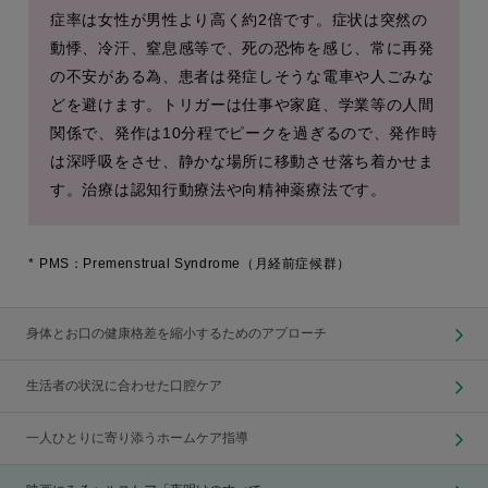
症率は女性が男性より高く約2倍です。症状は突然の
動悸、冷汗、窒息感等で、死の恐怖を感じ、常に再発
の不安がある為、患者は発症しそうな電車や人ごみな
どを避けます。トリガーは仕事や家庭、学業等の人間
関係で、発作は10分程でピークを過ぎるので、発作時
は深呼吸をさせ、静かな場所に移動させ落ち着かせま
す。治療は認知行動療法や向精神薬療法です。
*
PMS：Premenstrual Syndrome（月経前症候群）
身体とお口の健康格差を縮小するためのアプローチ
生活者の状況に合わせた口腔ケア
一人ひとりに寄り添うホームケア指導