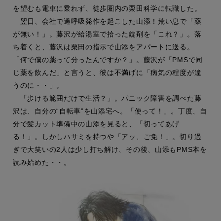
を望むも電車に乗れず、徒歩圏内の栗田科学に転職した。
翌日、会社で過呼吸発作を起こした山添！荒い息で「薬
が無い！」。藤沢が給湯室で拾った錠剤を「これ？」。落
ち着くと、藤沢は栗田の指示で山添をアパートに送る。
「何で僕の薬って分ったんですか？」。藤沢が「PMSで同
じ薬を飲んだ」と言うと、彼は不満げに「病気の程度が違
うのに・・」。
「歩ける範囲だけで生活？」。パニック障害を調べた藤
沢は、自分の“自転車”を山添宅へ。「使って！」。丁度、自
分で髪カット準備中の山添を見ると、「切ってあげ
る！」。しかしハサミを持つや「アッ、ご免！」。切り過
ぎで大笑いの2人は少し打ち解け、その後、山添もPMS本を
読み始めた・・。