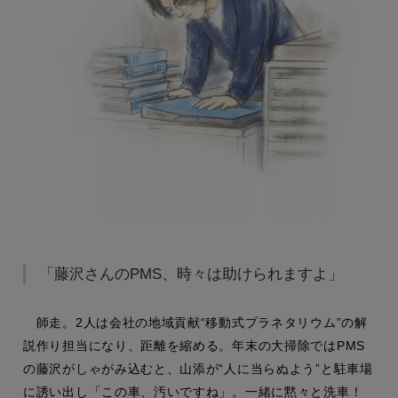
「藤沢さんのPMS、時々は助けられますよ」
師走。2人は会社の地域貢献“移動式プラネタリウム”の解
説作り担当になり、距離を縮める。年末の大掃除ではPMS
の藤沢がしゃがみ込むと、山添が“人に当らぬよう”と駐車場
に誘い出し「この車、汚いですね」。一緒に黙々と洗車！