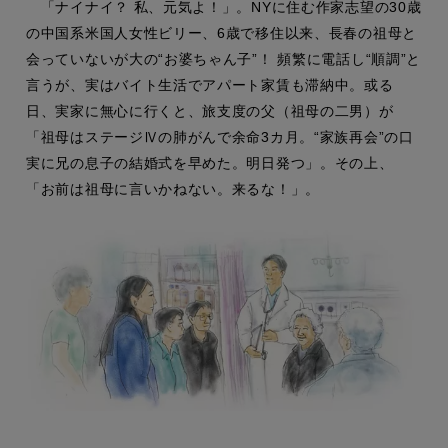
「ナイナイ？ 私、元気よ！」。NYに住む作家志望の30歳
の中国系米国人女性ビリー、6歳で移住以来、長春の祖母と
会っていないが大の“お婆ちゃん子”！ 頻繁に電話し“順調”と
言うが、実はバイト生活でアパート家賃も滞納中。或る
日、実家に無心に行くと、旅支度の父（祖母の二男）が
「祖母はステージⅣの肺がんで余命3カ月。“家族再会”の口
実に兄の息子の結婚式を早めた。明日発つ」。その上、
「お前は祖母に言いかねない。来るな！」。