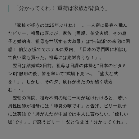
「分かってくれ！ 重荷は家族が背負う」
「家族が揃うのは25年ぶりね！」。一人密に長春へ飛ん
だビリー。祖母は喜ぶが、家族（両親、伯父夫婦、その息
子と婚約者、祖母を世話する大叔母）は“告知派”の来宅に困
惑！ 伯父が慌ててホテルに案内、「日本の専門医に相談し
て良い薬も買った。祖母には絶対言うな！」。
翌日は結婚式3日前。祖母は日課の体操と“日本のビタミ
ン剤”服用の後、皆を率いて“式場下見”へ。「盛大な式
を！」。しかし、その夕、疲れが出たのか酷く咳込
む・・。
翌朝の病院。祖母不調の報に一同が駆け付けると、若い
男性医師が祖母には「肺炎の咳です」と告げ、ビリー親子
には英語で「肺がんだが中国では本人に言わない。“優しい
嘘”です」。戸惑うビリー！ 父と伯父は「分かってくれ」。