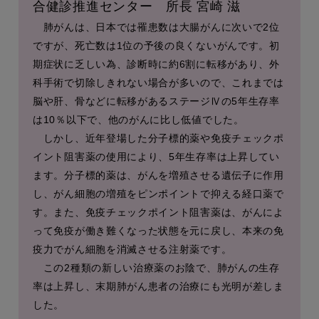
合健診推進センター 所長 宮崎 滋
肺がんは、日本では罹患数は大腸がんに次いで2位
ですが、死亡数は1位の予後の良くないがんです。初
期症状に乏しい為、診断時に約6割に転移があり、外
科手術で切除しきれない場合が多いので、これまでは
脳や肝、骨などに転移があるステージⅣの5年生存率
は10％以下で、他のがんに比し低値でした。
しかし、近年登場した分子標的薬や免疫チェックポ
イント阻害薬の使用により、5年生存率は上昇してい
ます。分子標的薬は、がんを増殖させる遺伝子に作用
し、がん細胞の増殖をピンポイントで抑える経口薬で
す。また、免疫チェックポイント阻害薬は、がんによ
って免疫が働き難くなった状態を元に戻し、本来の免
疫力でがん細胞を消滅させる注射薬です。
この2種類の新しい治療薬のお陰で、肺がんの生存
率は上昇し、末期肺がん患者の治療にも光明が差しま
した。