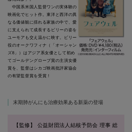
中国系米国人監督ワンの実体験の
映画化でヒット作。東洋と西洋の異
なる価値観に揺れる家族の中で、愛
に支えられて成長するビリーの姿を
ユーモアも交え温かに映す。ビリー
役のオークワフィナ（「オーシャン
ズ8」）はアジア系女優として初め
てゴールデングローブ賞の主演女優
賞を、監督はシカゴ映画批評家協会
の有望監督賞を受賞！
末期肺がんにも治療効果ある新薬の登場
【監修】 公益財団法人結核予防会 理事 総