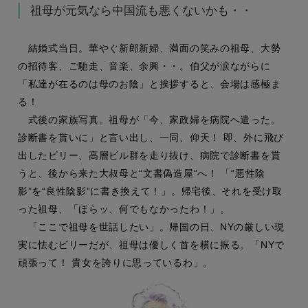
祖母が元気なら中国流も悪くないかも・・
結婚式当日。華やぐ新郎新婦、満面の笑みの祖母、大勢
の招待客、ご馳走、音楽、余興・・。伯父が涙ながらに
「私達が在るのは母のお陰」と挨拶すると、会場は感極ま
る！
式後の家族写真。祖母が「今、家政婦を病院へ遣った。
診断書を貰いに」と言い出し、一同、仰天！ 即、外に飛び
出したビリー、高層ビル群を走り抜け、病院で診断書を貰
うと、後から来た大叔母と“文書偽造屋”へ！ 「“悪性陰
影”を“良性陰影”に書き換えて！」。帰宅後、それを受け取
った祖母、「ほらッ、何でもなかったわ！」。
「ここで祖母を世話したい」。帰国の日、NYの厳しい現
実に怯むビリーだが、祖母は優しく首を横に振る。「NYで
頑張って！ 貴女を誇りに思っているわ」。