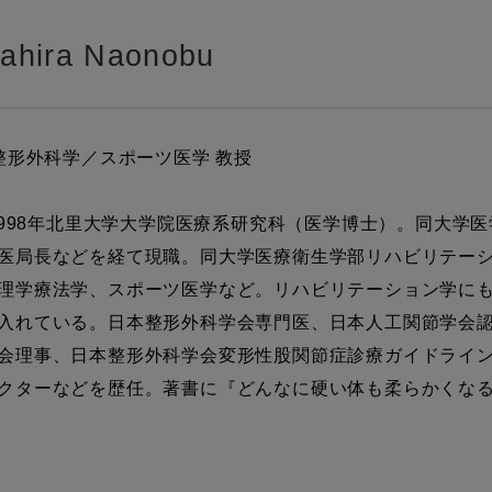
ira Naonobu
整形外科学／スポーツ医学 教授
1998年北里大学大学院医療系研究科（医学博士）。同大学
医局長などを経て現職。同大学医療衛生学部リハビリテー
理学療法学、スポーツ医学など。リハビリテーション学に
入れている。日本整形外科学会専門医、日本人工関節学会
会理事、日本整形外科学会変形性股関節症診療ガイドライン策
クターなどを歴任。著書に『どんなに硬い体も柔らかくなる
。