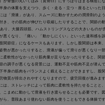
）が骨盤の丸いくぼみ（寛骨臼）にすっぽりはまる構造にな
半身の体重を支えつつ、歩く・走る・立つ・座るといった
には「滑液」があり、スムーズに動かすための潤滑剤のよ
付き、その筋肉が伸びたり収縮したりすることで、関節の
もあり、大腿四頭筋、ハムストリングスなどの大きいものが
が悪くなり、「痛い」「動かしにくい」といった違和感を訴
股関節症」になるケースもあります。しかし股関節は本来
姿勢が悪かったりすると、滑液が偏って滑りが悪くなり一
に柔軟性がなかったり筋肉量が足りなかったりすると、関
節の調子が悪くなる背景には、運動不足や筋肉不足が潜ん
下半身の筋肉をバランスよく鍛えることができますし、股関
労物質が排出されやすくなりますので、疲労回復が進みま
には、ストレッチによって筋肉に柔軟性を持たせることと、
、こまめに動かして滑液を行き渡らせることも必要です。図
がら、普段あまり使わない筋肉を使うこともできる体操で