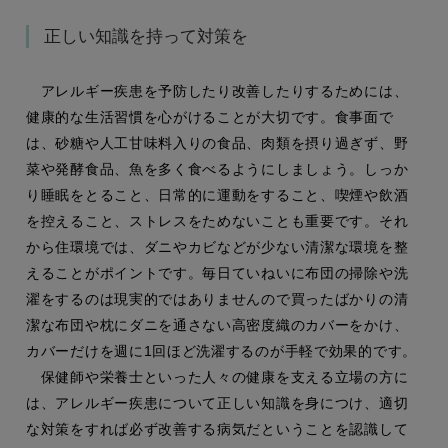
正しい知識を持って対策を
アレルギー疾患を予防したり改善したりするためには、
健康的な生活習慣を心がけることが大切です。食事面で
は、砂糖や人工甘味料入りの食品、肉類を摂り過ぎず、野
菜や発酵食品、魚を多く食べるようにしましょう。しっか
り睡眠をとること、日常的に運動をすること、喫煙や飲酒
を控えること、ストレスをためないことも重要です。それ
から住環境では、ダニやカビなどが少ない清潔な環境を整
えることがポイントです。毎日ていねいに布団の掃除や洗
濯をするのは現実的ではありませんので買ったばかりの清
潔な布団や枕にダニを通さない高密度織のカバーをかけ、
カバーだけを週に1回ほど洗濯するのが手軽で効果的です。
保健師や栄養士といった人々の健康を支える立場の方に
は、アレルギー疾患について正しい知識を身につけ、適切
な対策をすれば必ず改善する病気だということを認識して