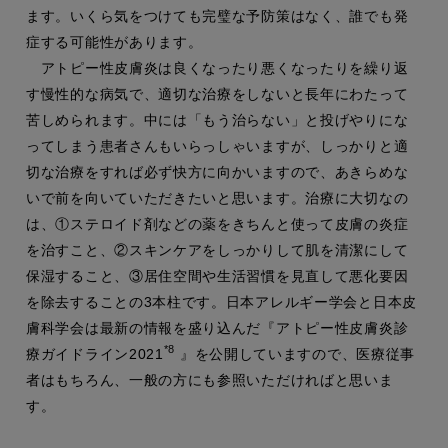
ます。いくら気をつけても完璧な予防策はなく、誰でも発
症する可能性があります。
アトピー性皮膚炎は良くなったり悪くなったりを繰り返
す慢性的な病気で、適切な治療をしないと長年にわたって
苦しめられます。中には「もう治らない」と投げやりにな
ってしまう患者さんもいらっしゃいますが、しっかりと適
切な治療をすれば必ず快方に向かいますので、あきらめな
いで前を向いていただきたいと思います。治療に大切なの
は、①ステロイド剤などの薬をきちんと使って皮膚の炎症
を治すこと、②スキンケアをしっかりして肌を清潔にして
保湿すること、③居住空間や生活習慣を見直して悪化要因
を除去することの3本柱です。日本アレルギー学会と日本皮
膚科学会は最新の情報を盛り込んだ『アトピー性皮膚炎診
*8
療ガイドライン2021
』を公開していますので、医療従事
者はもちろん、一般の方にも参照いただければと思いま
す。