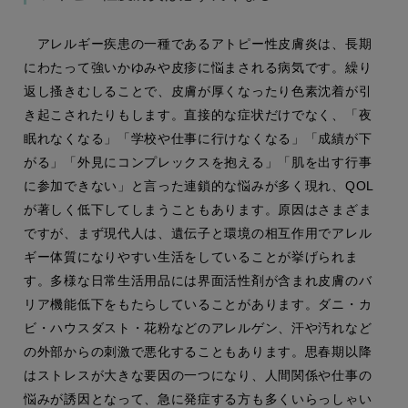
アレルギー疾患の一種であるアトピー性皮膚炎は、長期
にわたって強いかゆみや皮疹に悩まされる病気です。繰り
返し搔きむしることで、皮膚が厚くなったり色素沈着が引
き起こされたりもします。直接的な症状だけでなく、「夜
眠れなくなる」「学校や仕事に行けなくなる」「成績が下
がる」「外見にコンプレックスを抱える」「肌を出す行事
に参加できない」と言った連鎖的な悩みが多く現れ、QOL
が著しく低下してしまうこともあります。原因はさまざま
ですが、まず現代人は、遺伝子と環境の相互作用でアレル
ギー体質になりやすい生活をしていることが挙げられま
す。多様な日常生活用品には界面活性剤が含まれ皮膚のバ
リア機能低下をもたらしていることがあります。ダニ・カ
ビ・ハウスダスト・花粉などのアレルゲン、汗や汚れなど
の外部からの刺激で悪化することもあります。思春期以降
はストレスが大きな要因の一つになり、人間関係や仕事の
悩みが誘因となって、急に発症する方も多くいらっしゃい