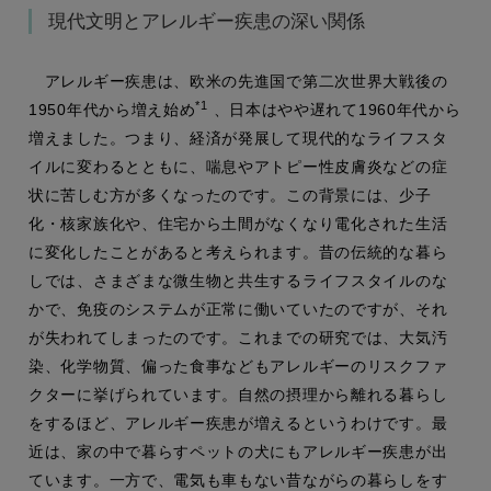
現代文明とアレルギー疾患の深い関係
アレルギー疾患は、欧米の先進国で第二次世界大戦後の
*1
1950年代から増え始め
、日本はやや遅れて1960年代から
増えました。つまり、経済が発展して現代的なライフスタ
イルに変わるとともに、喘息やアトピー性皮膚炎などの症
状に苦しむ方が多くなったのです。この背景には、少子
化・核家族化や、住宅から土間がなくなり電化された生活
に変化したことがあると考えられます。昔の伝統的な暮ら
しでは、さまざまな微生物と共生するライフスタイルのな
かで、免疫のシステムが正常に働いていたのですが、それ
が失われてしまったのです。これまでの研究では、大気汚
染、化学物質、偏った食事などもアレルギーのリスクファ
クターに挙げられています。自然の摂理から離れる暮らし
をするほど、アレルギー疾患が増えるというわけです。最
近は、家の中で暮らすペットの犬にもアレルギー疾患が出
ています。一方で、電気も車もない昔ながらの暮らしをす