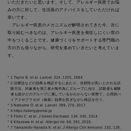
いただきたいと思います。そして、アレルギー疾患でお悩
みの方に対して、生活面のアドバイスをしていただければ
幸いです。
アレルギー疾患のメカニズムが解明されてきた今、次に
取り組むべきなのは、アレルギー疾患を発症しにくい世の
中をつくることです。健康づくりをサポートする専門職の
方の力も借りながら、研究を進めていきたいと考えていま
す。
*
1 Taylor B. et al.
Lancet
. 324, 1255, 1984.
*
2 治療法などの効果を検証するにあたり、信頼性が高いとされる試
験方法。対象者を第三者が無作為にグループに分け、試験者も被験
者も誰がどのグループに属しているかわからない状態で、心理的バ
イアスやプラセボ（偽薬）効果を防ぎながら検証を行う。
*
3 Natsume O. et al.
Lancet
. 389, 276, 2017.
*
4 https://allergyportal.jp
*
5 Flohr C. et al.
J Invest Dermatol
. 134, 345, 2014.
*
6 Kitazawa H. et al.
Allergol Int
. 68, 391, 2019.
*
7 Yamamoto-Hanada K. et al.
J Allergy Clin Immunol
. 152, 126,