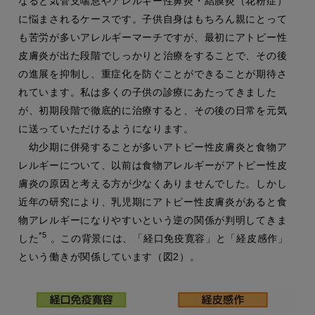
なると気管支喘息やアレルギー性鼻炎・結膜炎（花粉症）
に悩まされるケースです。子供自身はもちろん親にとって
も苦労が多いアレルギーマーチですが、最初にアトピー性
皮膚炎が出た段階でしっかりと治療をすることで、その後
の進展を抑制し、重症化を防ぐことができることが期待さ
れています。私は多くの子供の診療にあたってきました
が、初期段階で徹底的に治療すると、その後の日常を元気
に送っていただけるようになります。
幼少期に併発することが多いアトピー性皮膚炎と食物ア
レルギーについて、以前は食物アレルギーがアトピー性皮
膚炎の原因と考える方が少なくありませんでした。しかし
近年の研究により、乳児期にアトピー性皮膚炎があると食
物アレルギーになりやすいという逆の関係が判明してきま
*5
した
。この背景には、「経口免疫寛容」と「経皮感作」
という働きが関係しています（図2）。