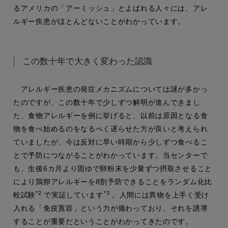
るアメリカの「アーミッシュ」とよばれる人々には、アレ
ルギー疾患がほとんどないことがわかっています。
この数十年で大きく変わった認識
アレルギー疾患の発症メカニズムについては謎が多かっ
たのですが、この数十年で少しずつ解明が進んできまし
た。食物アレルギーを例に挙げると、以前は原因となる食
物を食べ始めるのをなるべく遅らせた方が良いと考えられ
ていましたが、今は反対に早い時期から少しずつ食べるこ
とで予防につながることがわかっています。当センターで
も、生後6カ月より固ゆで卵粉末を少量ずつ摂取させること
により鶏卵アレルギーを8割予防できることをランダム化比
*2
*3
較試験
で実証しています
。人間には異物を上手く受け
入れる「免疫寛容」という力が備わっており、それを誘導
することが重要だということがわかってきたのです。