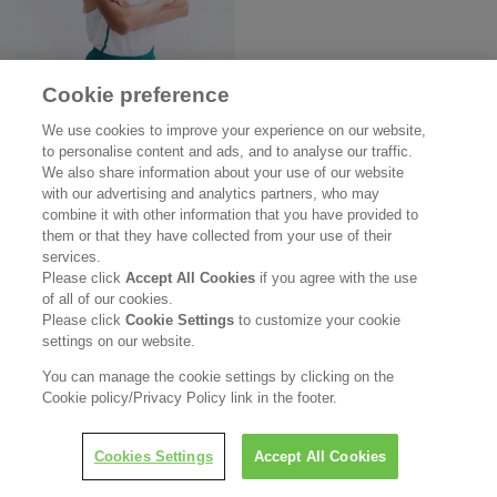
Cookie preference
5月
We use cookies to improve your experience on our website,
to personalise content and ads, and to analyse our traffic.
5月31日・6月1日 第321回日本体育大学長距離競技会
We also share information about your use of our website
with our advertising and analytics partners, who may
種目 1500ｍ（7組）
combine it with other information that you have provided to
池田 耀平｜6位｜タイム
them or that they have collected from your use of their
services.
3′54″23
Please click
Accept All Cookies
if you agree with the use
of all of our cookies.
Please click
Cookie Settings
to customize your cookie
settings on our website.
You can manage the cookie settings by clicking on the
Cookie policy/Privacy Policy link in the footer.
Cookies Settings
Accept All Cookies
種目 NCG1500m（2組）
池田 耀平｜7位｜タイム