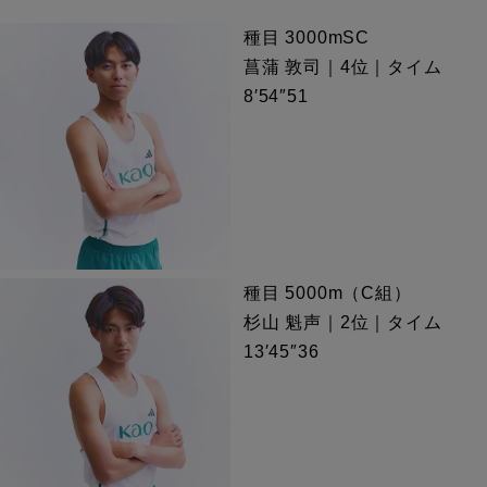
種目 3000mSC
菖蒲 敦司｜4位｜タイム
8′54″51
種目 5000m（C組）
杉山 魁声｜2位｜タイム
13′45″36