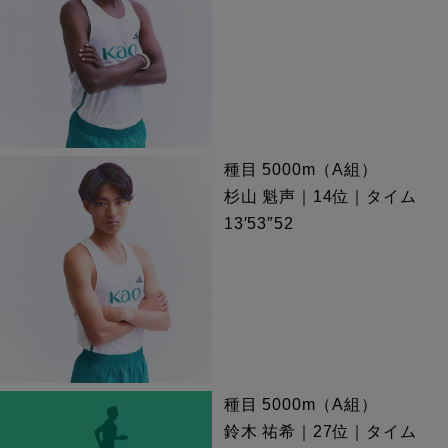
種目 5000m（A組）
杉山 魁声｜14位｜タイム
13′53″52
種目 5000m（A組）
鈴木 祐希｜27位｜タイム