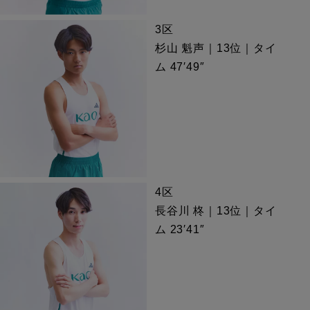
3区
杉山 魁声｜13位｜タイ
ム 47′49″
4区
長谷川 柊｜13位｜タイ
ム 23′41″