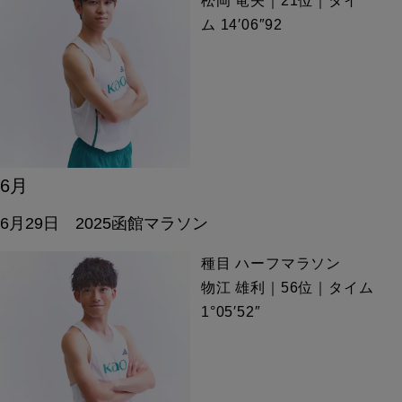
松岡 竜矢｜21位｜タイ
ム 14′06″92
6月
6月29日 2025函館マラソン
種目 ハーフマラソン
物江 雄利｜56位｜タイム
1°05′52″