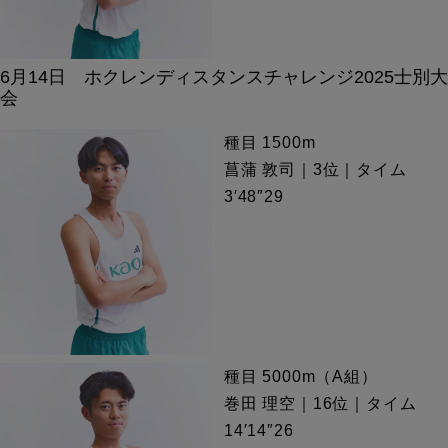
6月14日 ホクレンディスタンスチャレンジ2025士別大
会
種目 1500m
菖蒲 敦司｜3位｜タイム
3′48″29
種目 5000m（A組）
巻田 理空｜16位｜タイム
14′14″26