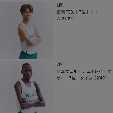
1区
松岡 竜矢｜7位｜タイ
ム 37′25″
2区
サムウェル・チェボレイ・マ
サイ｜7位｜タイム 22′40″