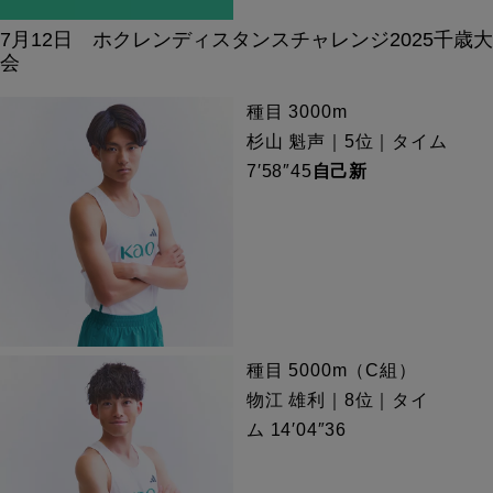
7月12日 ホクレンディスタンスチャレンジ2025千歳大
会
種目 3000m
杉山 魁声｜5位｜タイム
7′58″45
自己新
種目 5000m（C組）
物江 雄利｜8位｜タイ
ム 14′04″36