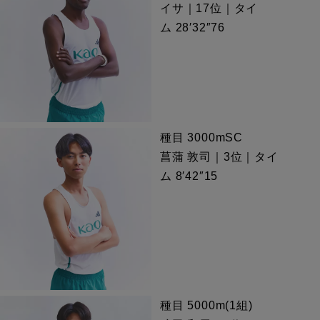
イサ｜17位｜タイ
ム 28′32″76
種目 3000mSC
菖蒲 敦司｜3位｜タイ
ム 8′42″15
種目 5000m(1組)