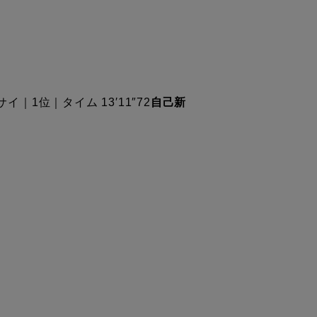
｜1位｜タイム 13′11″72
自己新