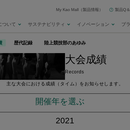
My Kao Mall（製品情報）
製品Q＆
について
サステナビリティ
イノベーション
ブ
績
歴代記録
陸上競技部のあゆみ
大会成績
Records
主な大会における成績（タイム）を
お知らせします。
開催年を選ぶ
2021