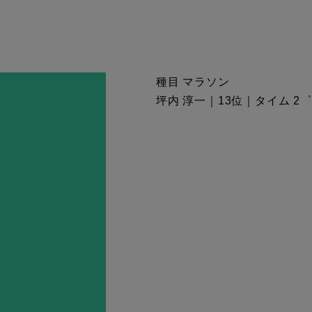
種目 マラソン
坪内 淳一｜13位｜タイム 2゜24