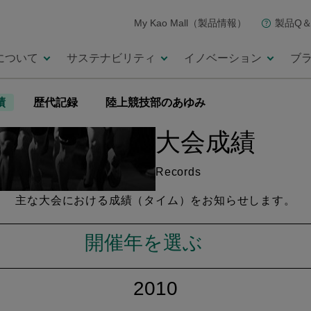
My Kao Mall（製品情報）
製品Q＆
について
サステナビリティ
イノベーション
ブ
績
歴代記録
陸上競技部のあゆみ
大会成績
Records
主な大会における成績（タイム）を
お知らせします。
開催年を選ぶ
2010