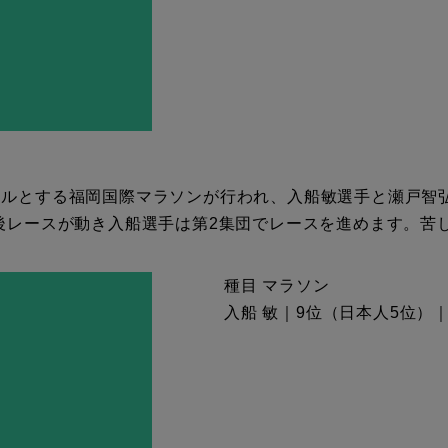
ールとする福岡国際マラソンが行われ、入船敏選手と瀬戸智弘
の後レースが動き入船選手は第2集団でレースを進めます。苦
種目 マラソン
入船 敏｜9位（日本人5位）｜タ