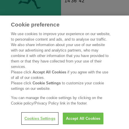
14′36″42
Cookie preference
We use cookies to improve your experience on our website,
to personalise content and ads, and to analyse our traffic.
We also share information about your use of our website
with our advertising and analytics partners, who may
9月21日 第60回全日本実業団対抗陸上競技選手権大会
combine it with other information that you have provided to
them or that they have collected from your use of their
種目 10000m
services.
Please click
Accept All Cookies
if you agree with the use
森田 知行｜16位｜タイム
of all of our cookies.
28′40″12
Please click
Cookie Settings
to customize your cookie
settings on our website.
You can manage the cookie settings by clicking on the
Cookie policy/Privacy Policy link in the footer.
Cookies Settings
Accept All Cookies