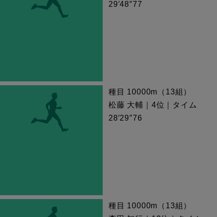
29′48″77
種目 10000m（13組）
松藤 大輔｜4位｜タイム
28′29″76
種目 10000m（13組）