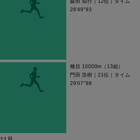
森田 知行｜12位｜タイム
28′49″93
種目 10000m（13組）
門田 浩樹｜21位｜タイム
29′07″98
11月