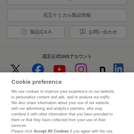
花王ケミカル製品情報
製品Q＆A
お問い合わせ
花王公式SNSアカウント
Cookie preference
Home
花王について
We use cookies to improve your experience on our website,
to personalise content and ads, and to analyse our traffic.
サステナビリティ
イノベーション
We also share information about your use of our website
with our advertising and analytics partners, who may
combine it with other information that you have provided to
ブランド
投資家情報
them or that they have collected from your use of their
services.
ニュースルーム
採用情報
Please click
Accept All Cookies
if you agree with the use