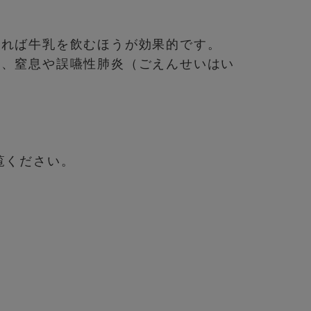
。
あれば牛乳を飲むほうが効果的です。
て、窒息や誤嚥性肺炎（ごえんせいはい
覧ください。