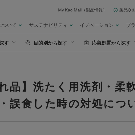
My Kao Mall（製品情報）
製品Q＆
について
サステナビリティ
イノベーション
ブ
探す
目的別から探す
応急処置から探す
れ品】洗たく用洗剤・柔
・誤食した時の対処につ