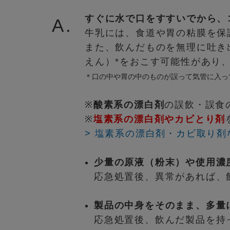
すぐに水で口をすすいでから、
A.
牛乳には、食道や胃の粘膜を保
また、飲んだものを無理に吐き
えん）*をおこす可能性があり
＊口の中や胃の中のものが誤って気管に入っ
※
酸素系の漂白剤
の誤飲・誤食
※
塩素系の漂白剤やカビとり剤
> 塩素系の漂白剤・カビ取り
少量の原液（粉末）や使用濃
応急処置後、異常があれば、
製品の中身をそのまま、多量
応急処置後、飲んだ製品を持