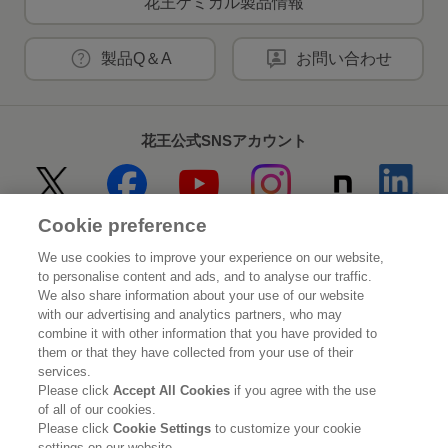
花王ケミカル製品情報
製品Q＆A
お問い合わせ
花王公式SNSアカウント
Cookie preference
Home
花王について
We use cookies to improve your experience on our website,
to personalise content and ads, and to analyse our traffic.
サステナビリティ
イノベーション
We also share information about your use of our website
with our advertising and analytics partners, who may
combine it with other information that you have provided to
ブランド
投資家情報
them or that they have collected from your use of their
services.
ニュースルーム
採用情報
Please click
Accept All Cookies
if you agree with the use
of all of our cookies.
Please click
Cookie Settings
to customize your cookie
利用規約
花王のアクセシビリティ
個人情報保護方針
settings on our website.