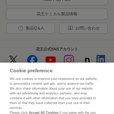
花王ケミカル製品情報
製品Q＆A
お問い合わせ
花王公式SNSアカウント
Cookie preference
Home
花王について
We use cookies to improve your experience on our website,
to personalise content and ads, and to analyse our traffic.
サステナビリティ
イノベーション
We also share information about your use of our website
with our advertising and analytics partners, who may
combine it with other information that you have provided to
ブランド
投資家情報
them or that they have collected from your use of their
services.
ニュースルーム
採用情報
Please click
Accept All Cookies
if you agree with the use