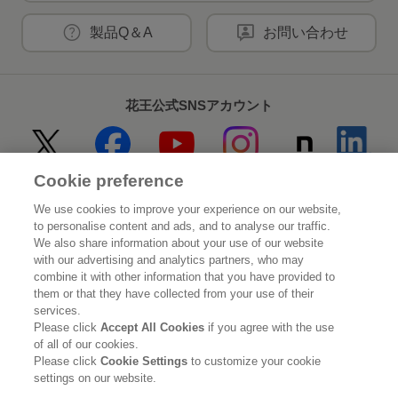
製品Q＆A
お問い合わせ
花王公式SNSアカウント
Cookie preference
Home
花王について
We use cookies to improve your experience on our website,
to personalise content and ads, and to analyse our traffic.
サステナビリティ
イノベーション
We also share information about your use of our website
with our advertising and analytics partners, who may
combine it with other information that you have provided to
ブランド
投資家情報
them or that they have collected from your use of their
services.
ニュースルーム
採用情報
Please click
Accept All Cookies
if you agree with the use
of all of our cookies.
Please click
Cookie Settings
to customize your cookie
利用規約
花王のアクセシビリティ
個人情報保護方針
settings on our website.