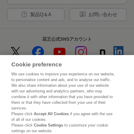
製品Q＆A
お問い合わせ
花王公式SNSアカウント
Cookie preference
Home
花王について
We use cookies to improve your experience on our website,
to personalise content and ads, and to analyse our traffic.
サステナビリティ
イノベーション
We also share information about your use of our website
with our advertising and analytics partners, who may
combine it with other information that you have provided to
ブランド
投資家情報
them or that they have collected from your use of their
services.
ニュースルーム
採用情報
Please click
Accept All Cookies
if you agree with the use
of all of our cookies.
Please click
Cookie Settings
to customize your cookie
利用規約
花王のアクセシビリティ
個人情報保護方針
settings on our website.