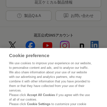
花王ケミカル製品情報
製品Q＆A
お問い合わせ
花王公式SNSアカウント
Cookie preference
Home
花王について
We use cookies to improve your experience on our website,
to personalise content and ads, and to analyse our traffic.
サステナビリティ
イノベーション
We also share information about your use of our website
with our advertising and analytics partners, who may
combine it with other information that you have provided to
ブランド
投資家情報
them or that they have collected from your use of their
services.
ニュースルーム
採用情報
Please click
Accept All Cookies
if you agree with the use
of all of our cookies.
Please click
Cookie Settings
to customize your cookie
利用規約
花王のアクセシビリティ
個人情報保護方針