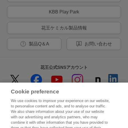
KBB Play Park
花王ケミカル製品情報
製品Q＆A
お問い合わせ
花王公式SNSアカウント
Cookie preference
Home
花王について
We use cookies to improve your experience on our website,
to personalise content and ads, and to analyse our traffic.
サステナビリティ
イノベーション
We also share information about your use of our website
with our advertising and analytics partners, who may
combine it with other information that you have provided to
ブランド
投資家情報
them or that they have collected from your use of their