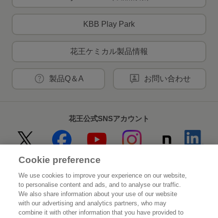
KBB Play Park
花王ケミカル製品情報
製品Q＆A
お問い合わせ
花王公式SNSアカウント
Cookie preference
Home
花王について
We use cookies to improve your experience on our website,
to personalise content and ads, and to analyse our traffic.
サステナビリティ
イノベーション
We also share information about your use of our website
with our advertising and analytics partners, who may
combine it with other information that you have provided to
ブランド
投資家情報