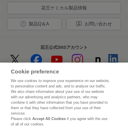
花王ケミカル製品情報
製品Q＆A
お問い合わせ
花王公式SNSアカウント
Cookie preference
Home
花王について
We use cookies to improve your experience on our website,
to personalise content and ads, and to analyse our traffic.
サステナビリティ
イノベーション
We also share information about your use of our website
with our advertising and analytics partners, who may
combine it with other information that you have provided to
ブランド
投資家情報
them or that they have collected from your use of their
services.
ニュースルーム
採用情報
Please click
Accept All Cookies
if you agree with the use
of all of our cookies.