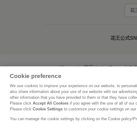
花
花王公式S
Home
花王について
サス
Cookie preference
We use cookies to improve your experience on our website, to personali
利用規約
花王の
also share information about your use of our website with our advertisi
other information that you have provided to them or that they have coll
Please click
Accept All Cookies
if you agree with the use of all of our 
Please click
Cookie Settings
to customize your cookie settings on our
You can manage the cookie settings by clicking on the Cookie policy/Priv