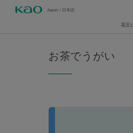
Japan
/
日本語
花王
お茶でうがい