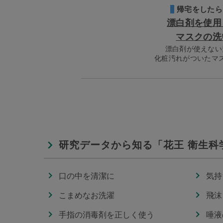
帰宅をしたら
漂白剤を使用
マスクの洗
漂白剤が使えない
化粧汚れがついたマ
研究データから知る「花王 衛生科
口の中を清潔に
気持
こまめなお洗濯
飛沫
手指の消毒剤を正しく使う
唾液