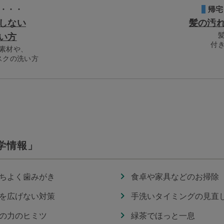
・・・
帰宅
しない
髪の汚
い方
付
素材や、
スクの洗い方
学情報」
ちよく歯みがき
食卓や家具などのお掃除
を広げない対策
手洗いタイミングの見直
の力のヒミツ
緑茶でほっと一息