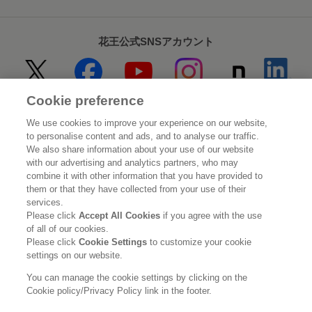
花王公式SNSアカウント
Cookie preference
Home
花王について
We use cookies to improve your experience on our website,
to personalise content and ads, and to analyse our traffic.
サステナビリティ
イノベーション
We also share information about your use of our website
with our advertising and analytics partners, who may
combine it with other information that you have provided to
ブランド
投資家情報
them or that they have collected from your use of their
services.
ニュースルーム
採用情報
Please click
Accept All Cookies
if you agree with the use
of all of our cookies.
Please click
Cookie Settings
to customize your cookie
利用規約
花王のアクセシビリティ
個人情報保護方針
settings on our website.
利用者情報の外部送信
ソーシャルメディアポリシー
You can manage the cookie settings by clicking on the
Cookie policy/Privacy Policy link in the footer.