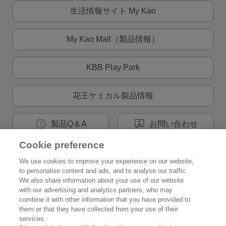
生活情報サイト My Kao
My Kao Mall（製品情報）
KBB Play Park
花王ケミカル製品情報
製品Q＆A
お問い合わせ
Cookie preference
We use cookies to improve your experience on our website,
花王公式SNSアカウント
to personalise content and ads, and to analyse our traffic.
We also share information about your use of our website
with our advertising and analytics partners, who may
combine it with other information that you have provided to
them or that they have collected from your use of their
services.
Home
花王について