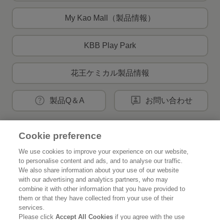
My Kao Mall（製品情報）
KBB Play Park
花王ケミカル製品情報
製品Q＆A
お問い合わせ
Cookie preference
花王公式SNSアカウント
We use cookies to improve your experience on our website,
to personalise content and ads, and to analyse our traffic.
We also share information about your use of our website
with our advertising and analytics partners, who may
combine it with other information that you have provided to
Home
花王について
them or that they have collected from your use of their
services.
サステナビリティ
イノベーション
Please click
Accept All Cookies
if you agree with the use