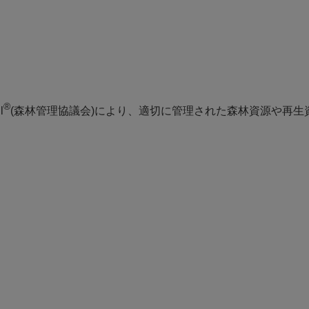
®
l
(森林管理協議会)により、適切に管理された森林資源や再