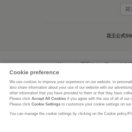
花
花王公式S
Home
花王について
サス
Cookie preference
We use cookies to improve your experience on our website, to personali
利用規約
花王の
also share information about your use of our website with our advertisi
other information that you have provided to them or that they have coll
Please click
Accept All Cookies
if you agree with the use of all of our 
Please click
Cookie Settings
to customize your cookie settings on our
You can manage the cookie settings by clicking on the Cookie policy/Priv