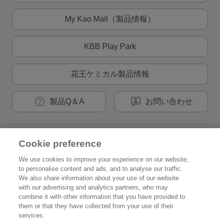
My Kao Mall（製品情報）
KBB Play Park
花王ケミカル製品情報
製品Q＆A
お問い合わせ
花王公式SNSアカウント
Cookie preference
We use cookies to improve your experience on our website,
to personalise content and ads, and to analyse our traffic.
We also share information about your use of our website
with our advertising and analytics partners, who may
Home
花王について
combine it with other information that you have provided to
them or that they have collected from your use of their
services.
サステナビリティ
イノベーション